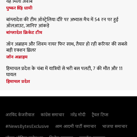
यह मिला जवाब
पुष्कर सिंह धामी
बांग्लादेश की टीम ऑस्ट्रेलिया दौरे पर अभ्यास मैच में 54 रन पर हुई
ऑलआउट, जानिए आंकड़े
बांग्लादेश क्रिकेट टीम
जॉन अब्राहम और शिवम नायर फिर साथ, तैयार हो रही करियर की सबसे
बड़ी एक्शन थ्रिलर
जॉन अब्राहम
हिमाचल प्रदेश के चंबा में यात्रियों से भरी बस पलटी, 7 की मौत और 11
घायल
हिमाचल प्रदेश
अरविंद केजरीवाल
कांग्रेस समाचार
नरेंद्र मोदी
ट्रैवल टिप्स
#NewsBytesExclusive
आम आदमी पार्टी समाचार
भाजपा समाचार