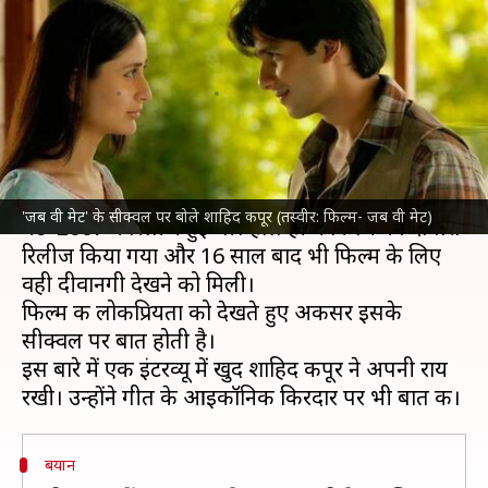
कपूर बोले- करीना जैसे कोई नहीं बन
सकती 'गीत'
लेखन
Mar 04, 2023
04:45 pm
आकांक्षा शर्मा
क्या है खबर?
शाहिद कपूर
और
करीना कपूर
की यादगार फिल्म 'जब वी
'जब वी मेट' के सीक्वल पर बोले शाहिद कपूर (तस्वीर: फिल्म- जब वी मेट)
मेट' 2007 में रिलीज हुई थी। हाल ही में फिल्म को दोबारा
रिलीज किया गया और 16 साल बाद भी फिल्म के लिए
वही दीवानगी देखने को मिली।
फिल्म की लोकप्रियता को देखते हुए अकसर इसके
सीक्वल पर बात होती है।
इस बारे में एक इंटरव्यू में खुद शाहिद कपूर ने अपनी राय
बयान