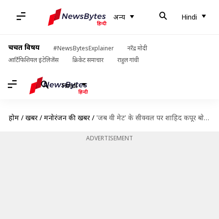
अन्य
Hindi
चर्चित विषय
#NewsBytesExplainer
नरेंद्र मोदी
आर्टिफिशियल इंटेलिजेंस
क्रिकेट समाचार
राहुल गांधी
Hindi
होम
/
खबरें
/
मनोरंजन की खबरें
/
'जब वी मेट' के सीक्वल पर शाहिद कपूर बोले- करीना जैसे कोई नहीं बन सकती 'गीत'
ADVERTISEMENT