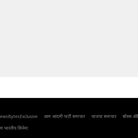
ewsBytesExclusive
आम आदमी पार्टी समाचार
भाजपा समाचार
बॉक्स ऑ
िण भारतीय सिनेमा