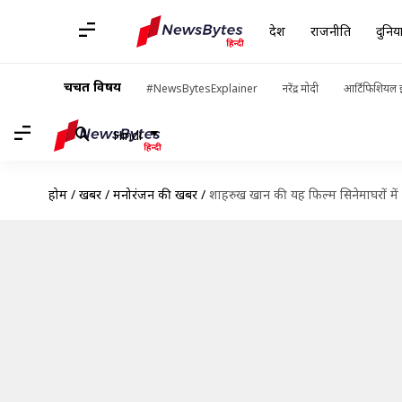
देश
राजनीति
दुनिय
चर्चित विषय
#NewsBytesExplainer
नरेंद्र मोदी
आर्टिफिशियल इ
Hindi
होम
/
खबरें
/
मनोरंजन की खबरें
/
शाहरुख खान की यह फिल्म सिनेमाघरों में