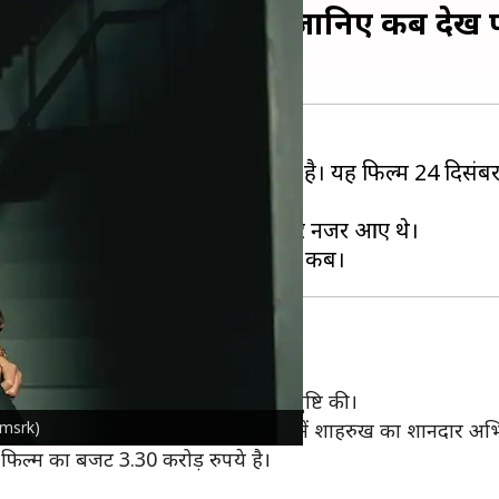
ें दोबारा हो रही रिलीज, जानिए कब देख प
र और सबसे सुपरहिट फिल्मों में से एक है। यह फिल्म 24 दिसंबर
नी देओल
और जूही चावला जैसे सितारे नजर आए थे।
 किया जाएगा। PVR सिनेमा ने खुद इसकी पुष्टि की।
iamsrk)
है और उसकी कहानी वापस आ गई है। 'डर' में शाहरुख का शानदार अभिनय
फिल्म का बजट 3.30 करोड़ रुपये है।