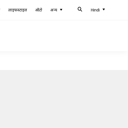
ब
लाइफस्टाइल
ऑटो
अन्य
Hindi