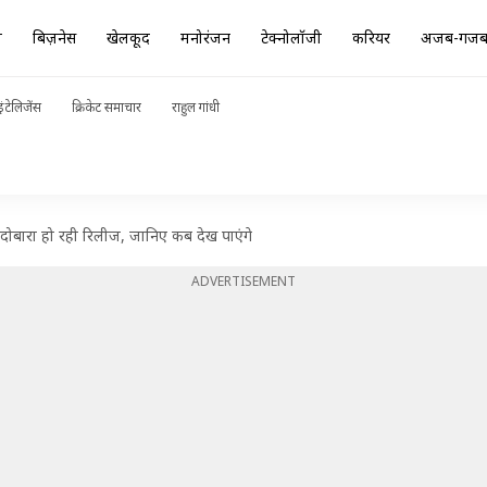
ा
बिज़नेस
खेलकूद
मनोरंजन
टेक्नोलॉजी
करियर
अजब-गज
ंटेलिजेंस
क्रिकेट समाचार
राहुल गांधी
 दोबारा हो रही रिलीज, जानिए कब देख पाएंगे
ADVERTISEMENT