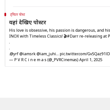
ट्विटर पोस्ट
यहां देखिए पोस्टर
His love is obsessive, his passion is dangerous, and hi
INOX with Timeless Classics! 🎬
#Darr
re-releasing at 
.
.
.
@yrf
@iamsrk
@iam_juhi
…
pic.twitter.com/GvSQaz91lD
— P V R C i n e m a s (@_PVRCinemas)
April 1, 2025