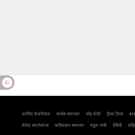
अरविंद केजरीवाल
कांग्रेस समाचार
नरेंद्र मोदी
ट्रैवल टिप्स
#N
लेटेस्ट स्मार्टफोन्स
पाकिस्तान समाचार
राहुल गांधी
रेसिपी
दक्ष