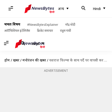
अन्य
Hindi
चर्चित विषय
#NewsBytesExplainer
नरेंद्र मोदी
आर्टिफिशियल इंटेलिजेंस
क्रिकेट समाचार
राहुल गांधी
Hindi
होम
/
खबरें
/
मनोरंजन की खबरें
/
यशराज फिल्म्स के साथ पर्दे पर वापसी कर रहे हैं शाहरुख खान, दिखाएंगे 'पठानी' अंदाज!
ADVERTISEMENT