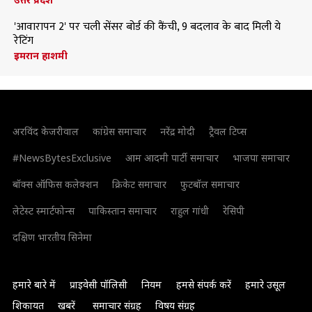
'आवारापन 2' पर चली सेंसर बोर्ड की कैंची, 9 बदलाव के बाद मिली ये
रेटिंग
इमरान हाशमी
अरविंद केजरीवाल
कांग्रेस समाचार
नरेंद्र मोदी
ट्रैवल टिप्स
#NewsBytesExclusive
आम आदमी पार्टी समाचार
भाजपा समाचार
बॉक्स ऑफिस कलेक्शन
क्रिकेट समाचार
फुटबॉल समाचार
लेटेस्ट स्मार्टफोन्स
पाकिस्तान समाचार
राहुल गांधी
रेसिपी
दक्षिण भारतीय सिनेमा
हमारे बारे में
प्राइवेसी पॉलिसी
नियम
हमसे संपर्क करें
हमारे उसूल
शिकायत
खबरें
समाचार संग्रह
विषय संग्रह