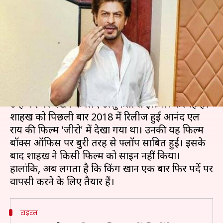
वापसी कर रहे हैं शाहरुख खान,
दिखाएंगे 'पठानी' अंदाज!
लेखन
Aug 07, 2020
05:40 pm
भावना साहनी
क्या है खबर?
बॉलीवुड के सुपरस्टार शाहरुख खान के फैंस लंबे वक्त से
उन्हें पर्दे पर देखने के लिए उत्सुकता से इंतजार कर रहे हैं।
शाहरुख को पिछली बार 2018 में रिलीज हुई आनंद एल
राय की फिल्म 'जीरो' में देखा गया था। उनकी यह फिल्म
बॉक्स ऑफिस पर बुरी तरह से फ्लॉप साबित हुई। इसके
बाद शाहरुख ने किसी फिल्म को साइन नहीं किया।
हालांकि, अब लगता है कि किंग खान एक बार फिर पर्दे पर
टाइटल