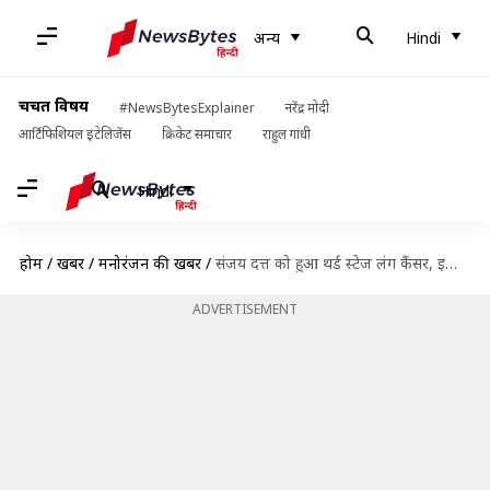
अन्य
Hindi
चर्चित विषय
#NewsBytesExplainer
नरेंद्र मोदी
आर्टिफिशियल इंटेलिजेंस
क्रिकेट समाचार
राहुल गांधी
Hindi
होम
/
खबरें
/
मनोरंजन की खबरें
/
संजय दत्त को हुआ थर्ड स्टेज लंग कैंसर, इलाज के लिए अमेरिका जाएंगे
ADVERTISEMENT