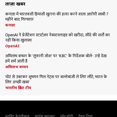
ताज़ा खबरें
कनाडा में भारतवंशी हिमांशी खुराना की हत्या करने वाला आरोपी साथी 7
महीने बाद गिरफ्तार
कनाडा
OpenAI ने प्रेजेंटेशन स्टार्टअप नेक्स्टस्लाइड को खरीदा, सौदे की शर्तों का
नहीं किया खुलासा
OpenAI
अमिताभ बच्चन के 'तूफानी जोश' पर 'KBC' के निर्देशक बोले- उन्हें देख
हमें शर्म आती है
अमिताभ बच्चन
चोट से उबरकर शुभमन गिल नेट्स पर बल्लेबाजी ले लिए लौटे, भारत के
लिए अच्छी खबर
भारतीय क्रिकेट टीम
अरविंद केजरीवाल
कांग्रेस समाचार
नरेंद्र मोदी
ट्रैवल टिप्स