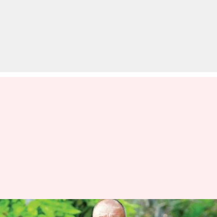
संजय दत्त को हुआ थर्ड स्टेज लंग कैंसर,