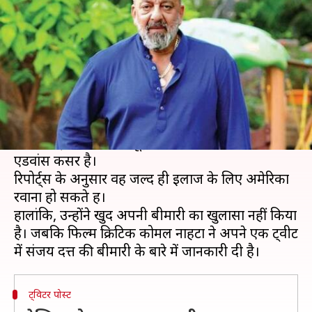
इलाज के लिए अमेरिका जाएंगे
लेखन
Aug 12, 2020
11:58 am
भावना साहनी
क्या है खबर?
बॉलीवुड अभिनेता संजय दत्त के फैंस के लिए एक बुरी
खबर सामने आई है। दरअसल, कहा जा रहा है कि संजय
दत्त फेफड़ों के कैंसर से जूझ रहे हैं। उन्हें थर्ड स्टेज का
एडवांस कैंसर है।
रिपोर्ट्स के अनुसार वह जल्द ही इलाज के लिए अमेरिका
रवाना हो सकते हैं।
हालांकि, उन्होंने खुद अपनी बीमारी का खुलासा नहीं किया
है। जबकि फिल्म क्रिटिक कोमल नाहटा ने अपने एक ट्वीट
ट्विटर पोस्ट