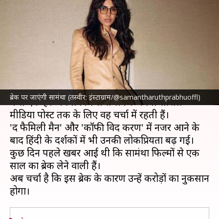
प्रभु को होगा 12 करोड़ रुपये का
नुकसान- रिपोर्ट
लेखन
Jul 20, 2023
03:46 pm
आकांक्षा शर्मा
क्या है खबर?
सामंथा रुथ प्रभु
इन दिनों सबसे चर्चित भारतीय अभिनेत्रियों
ब्रेक पर जाएंगी सामंथा (तस्वीर: इंस्टाग्राम/@samantharuthprabhuoffl)
में से एक हैं। अपनी फिल्मों से लेकर अपनी सोशल
मीडिया पोस्ट तक के लिए वह चर्चा में रहती हैं।
'द फैमिली मैन' और 'कॉफी विद करण' में नजर आने के
बाद हिंदी के दर्शकों में भी उनकी लोकप्रियता बढ़ गई।
कुछ दिन पहले खबर आई थी कि सामंथा फिल्मों से एक
साल का ब्रेक लेने वाली हैं।
अब चर्चा है कि इस ब्रेक के कारण उन्हें करोड़ों का नुकसान