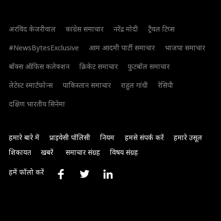
अरविंद केजरीवाल
कांग्रेस समाचार
नरेंद्र मोदी
ट्रैवल टिप्स
#NewsBytesExclusive
आम आदमी पार्टी समाचार
भाजपा समाचार
बॉक्स ऑफिस कलेक्शन
क्रिकेट समाचार
फुटबॉल समाचार
लेटेस्ट स्मार्टफोन्स
पाकिस्तान समाचार
राहुल गांधी
रेसिपी
दक्षिण भारतीय सिनेमा
हमारे बारे में
प्राइवेसी पॉलिसी
नियम
हमसे संपर्क करें
हमारे उसूल
शिकायत
खबरें
समाचार संग्रह
विषय संग्रह
हमें फॉलो करें