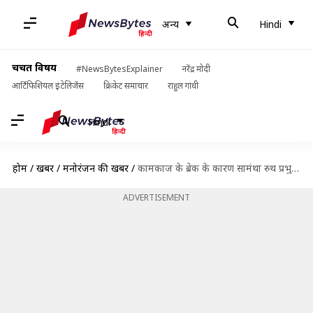
अन्य
Hindi
चर्चित विषय
#NewsBytesExplainer
नरेंद्र मोदी
आर्टिफिशियल इंटेलिजेंस
क्रिकेट समाचार
राहुल गांधी
Hindi
होम
/
खबरें
/
मनोरंजन की खबरें
/
कामकाज के ब्रेक के कारण सामंथा रुथ प्रभु को होगा 12 करोड़ रुपये का नुकसान- रिपोर्ट
ADVERTISEMENT