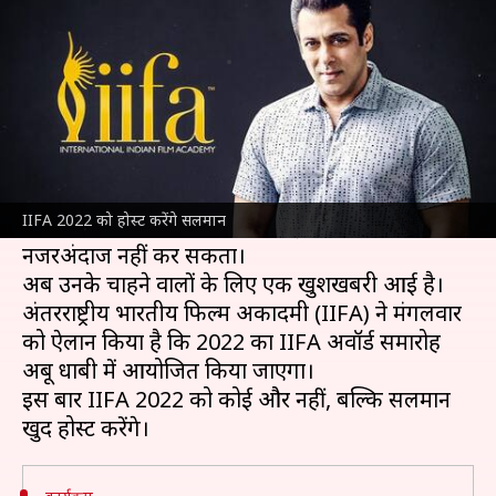
करेंगे सलमान खान
लेखन
Dec 15, 2021
01:12 pm
चंद्रशेखर कुमार
क्या है खबर?
सलमान खान
मनोरंजन जगत के लोकप्रिय अभिनेताओं में
शुमार किए जाते हैं। हर कोई उनसे रूबरू होना चाहता है।
IIFA 2022 को होस्ट करेंगे सलमान
उनकी शख्सियत ही ऐसी है कि कोई चाहकर भी उन्हें
नजरअंदाज नहीं कर सकता।
अब उनके चाहने वालों के लिए एक खुशखबरी आई है।
अंतरराष्ट्रीय भारतीय फिल्म अकादमी (IIFA) ने मंगलवार
को ऐलान किया है कि 2022 का IIFA अवॉर्ड समारोह
अबू धाबी में आयोजित किया जाएगा।
इस बार IIFA 2022 को कोई और नहीं, बल्कि सलमान