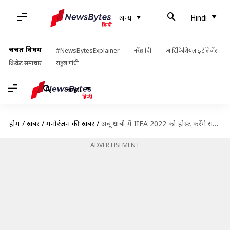
अन्य
Hindi
चर्चित विषय
#NewsBytesExplainer
नरेंद्र मोदी
आर्टिफिशियल इंटेलिजेंस
क्रिकेट समाचार
राहुल गांधी
Hindi
होम
/
खबरें
/
मनोरंजन की खबरें
/
अबू धाबी में IIFA 2022 को होस्ट करेंगे सलमान खान
ADVERTISEMENT