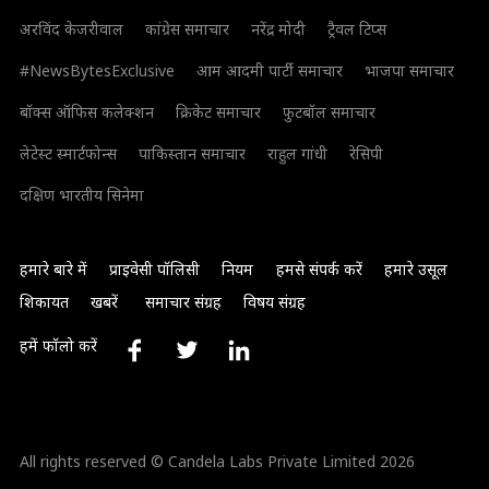
अरविंद केजरीवाल
कांग्रेस समाचार
नरेंद्र मोदी
ट्रैवल टिप्स
#NewsBytesExclusive
आम आदमी पार्टी समाचार
भाजपा समाचार
बॉक्स ऑफिस कलेक्शन
क्रिकेट समाचार
फुटबॉल समाचार
लेटेस्ट स्मार्टफोन्स
पाकिस्तान समाचार
राहुल गांधी
रेसिपी
दक्षिण भारतीय सिनेमा
हमारे बारे में
प्राइवेसी पॉलिसी
नियम
हमसे संपर्क करें
हमारे उसूल
शिकायत
खबरें
समाचार संग्रह
विषय संग्रह
हमें फॉलो करें
All rights reserved © Candela Labs Private Limited 2026