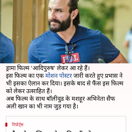
विलेन बनेंगे सैफ अली खान
लेखन
Aug 20, 2020
08:30 am
भावना साहनी
क्या है खबर?
बॉलीवुड फिल्मकार ओम राउत ने हाल ही में अपने नए
प्रोजेक्ट की घोषणा की है। उन्होंने ऐलान किया है कि वह
दक्षिण भारतीय फिल्मों के सुपरस्टार प्रभास के साथ एपिक
ड्रामा फिल्म 'आदिपुरुष' लेकर आ रहे हैं।
इस फिल्म का एक
मोशन पोस्टर
जारी करते हुए प्रभास ने
भी इसका ऐलान कर दिया। इसके बाद से फैंस इस फिल्म
को लेकर उत्साहित हैं।
अब फिल्म के साथ बॉलीवुड के मशहूर अभिनेता सैफ
रिपोर्ट्स