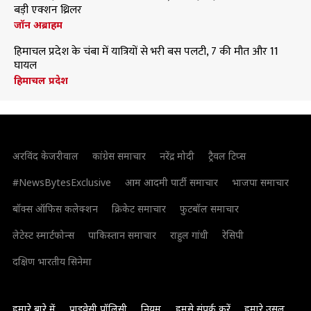
बड़ी एक्शन थ्रिलर
जॉन अब्राहम
हिमाचल प्रदेश के चंबा में यात्रियों से भरी बस पलटी, 7 की मौत और 11
घायल
हिमाचल प्रदेश
अरविंद केजरीवाल
कांग्रेस समाचार
नरेंद्र मोदी
ट्रैवल टिप्स
#NewsBytesExclusive
आम आदमी पार्टी समाचार
भाजपा समाचार
बॉक्स ऑफिस कलेक्शन
क्रिकेट समाचार
फुटबॉल समाचार
लेटेस्ट स्मार्टफोन्स
पाकिस्तान समाचार
राहुल गांधी
रेसिपी
दक्षिण भारतीय सिनेमा
हमारे बारे में
प्राइवेसी पॉलिसी
नियम
हमसे संपर्क करें
हमारे उसूल