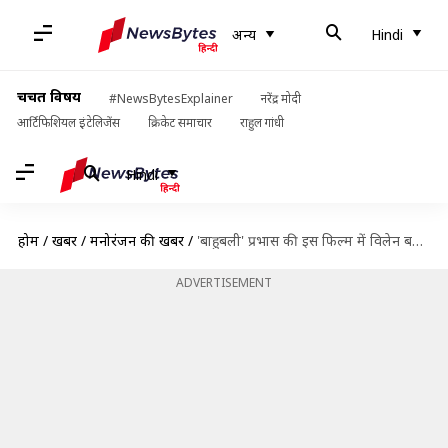
अन्य
Hindi
चर्चित विषय
#NewsBytesExplainer
नरेंद्र मोदी
आर्टिफिशियल इंटेलिजेंस
क्रिकेट समाचार
राहुल गांधी
Hindi
होम
/
खबरें
/
मनोरंजन की खबरें
/
'बाहुबली' प्रभास की इस फिल्म में विलेन बनेंगे सैफ अली खान
ADVERTISEMENT