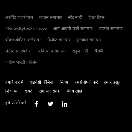
अरविंद केजरीवाल
कांग्रेस समाचार
नरेंद्र मोदी
ट्रैवल टिप्स
#NewsBytesExclusive
आम आदमी पार्टी समाचार
भाजपा समाचार
बॉक्स ऑफिस कलेक्शन
क्रिकेट समाचार
फुटबॉल समाचार
लेटेस्ट स्मार्टफोन्स
पाकिस्तान समाचार
राहुल गांधी
रेसिपी
दक्षिण भारतीय सिनेमा
हमारे बारे में
प्राइवेसी पॉलिसी
नियम
हमसे संपर्क करें
हमारे उसूल
शिकायत
खबरें
समाचार संग्रह
विषय संग्रह
हमें फॉलो करें