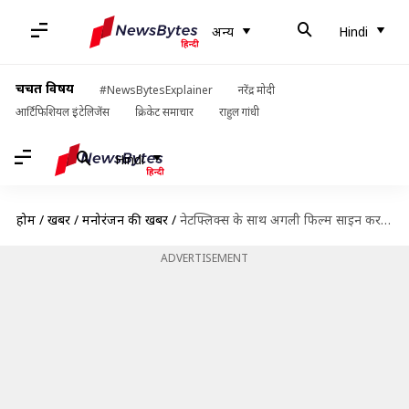
अन्य
Hindi
चर्चित विषय
#NewsBytesExplainer
नरेंद्र मोदी
आर्टिफिशियल इंटेलिजेंस
क्रिकेट समाचार
राहुल गांधी
Hindi
होम
/
खबरें
/
मनोरंजन की खबरें
/
नेटफ्लिक्स के साथ अगली फिल्म साइन करने जा रहे हैं सैफ अली खान, खुद किया कंफर्म
ADVERTISEMENT