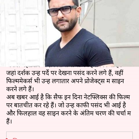
साइन करने जा रहे हैं सैफ अली खान,
खुद किया कंफर्म
लेखन
Nov 16, 2020
04:58 pm
भावना साहनी
क्या है खबर?
बॉलीवुड अभिनेता सैफ अली खान ने पिछले कुछ समय में
अपनी बेहतरीन अदाकारी से सभी को हैरान किया है।
जहां दर्शक उन्हें पर्दे पर देखना पसंद करने लगे हैं, वहीं
फिल्ममेकर्स भी उन्हें लगातार अपने प्रोजेक्ट्स में साइन
करने लगे हैं।
अब खबर आई है कि सैफ इन दिनों नेटफ्लिक्स की फिल्म
पर बातचीत कर रहे हैं। जो उन्हें काफी पसंद भी आई है
और फिलहाल वह साइन करने के अंतिम चरण की चर्चा में