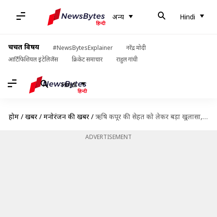
अन्य
Hindi
चर्चित विषय
#NewsBytesExplainer
नरेंद्र मोदी
आर्टिफिशियल इंटेलिजेंस
क्रिकेट समाचार
राहुल गांधी
Hindi
होम
/
खबरें
/
मनोरंजन की खबरें
/
ऋषि कपूर की सेहत को लेकर बड़ा खुलासा, फिल्ममेकर राहुल ने पोस्ट कर दी जानकारी
ADVERTISEMENT