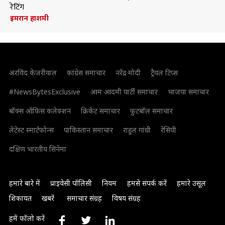
रेटिंग
इमरान हाशमी
अरविंद केजरीवाल
कांग्रेस समाचार
नरेंद्र मोदी
ट्रैवल टिप्स
#NewsBytesExclusive
आम आदमी पार्टी समाचार
भाजपा समाचार
बॉक्स ऑफिस कलेक्शन
क्रिकेट समाचार
फुटबॉल समाचार
लेटेस्ट स्मार्टफोन्स
पाकिस्तान समाचार
राहुल गांधी
रेसिपी
दक्षिण भारतीय सिनेमा
हमारे बारे में
प्राइवेसी पॉलिसी
नियम
हमसे संपर्क करें
हमारे उसूल
शिकायत
खबरें
समाचार संग्रह
विषय संग्रह
हमें फॉलो करें