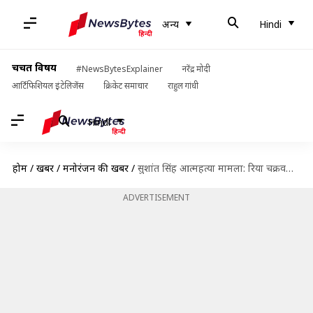
अन्य
Hindi
चर्चित विषय
#NewsBytesExplainer
नरेंद्र मोदी
आर्टिफिशियल इंटेलिजेंस
क्रिकेट समाचार
राहुल गांधी
Hindi
होम
/
खबरें
/
मनोरंजन की खबरें
/
सुशांत सिंह आत्महत्या मामला: रिया चक्रवर्ती ने जारी किया वीडियो, कहा- न्याय मिलने का भरोसा
ADVERTISEMENT