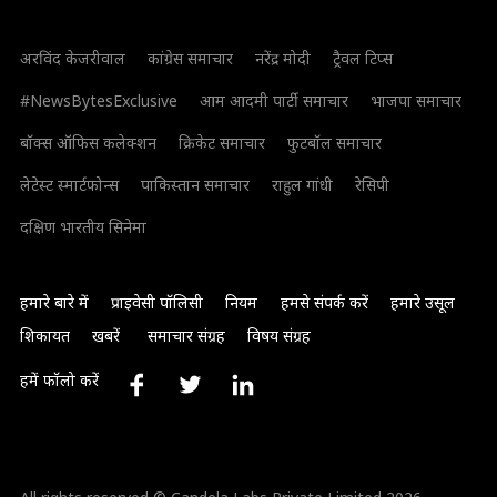
अरविंद केजरीवाल
कांग्रेस समाचार
नरेंद्र मोदी
ट्रैवल टिप्स
#NewsBytesExclusive
आम आदमी पार्टी समाचार
भाजपा समाचार
बॉक्स ऑफिस कलेक्शन
क्रिकेट समाचार
फुटबॉल समाचार
लेटेस्ट स्मार्टफोन्स
पाकिस्तान समाचार
राहुल गांधी
रेसिपी
दक्षिण भारतीय सिनेमा
हमारे बारे में
प्राइवेसी पॉलिसी
नियम
हमसे संपर्क करें
हमारे उसूल
शिकायत
खबरें
समाचार संग्रह
विषय संग्रह
हमें फॉलो करें