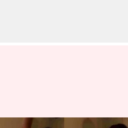
खुद को 'ताई' कहने वाले वीडियो पर