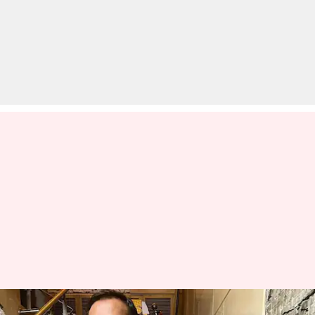
कान्स फिल्म फेस्टिवल पहुंचे अनुराग