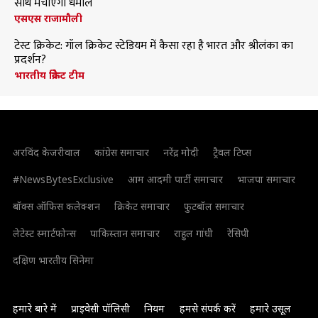
साथ मचाएंगी धमाल
एसएस राजामौली
टेस्ट क्रिकेट: गॉल क्रिकेट स्टेडियम में कैसा रहा है भारत और श्रीलंका का
प्रदर्शन?
भारतीय क्रिकेट टीम
अरविंद केजरीवाल
कांग्रेस समाचार
नरेंद्र मोदी
ट्रैवल टिप्स
#NewsBytesExclusive
आम आदमी पार्टी समाचार
भाजपा समाचार
बॉक्स ऑफिस कलेक्शन
क्रिकेट समाचार
फुटबॉल समाचार
लेटेस्ट स्मार्टफोन्स
पाकिस्तान समाचार
राहुल गांधी
रेसिपी
दक्षिण भारतीय सिनेमा
हमारे बारे में
प्राइवेसी पॉलिसी
नियम
हमसे संपर्क करें
हमारे उसूल