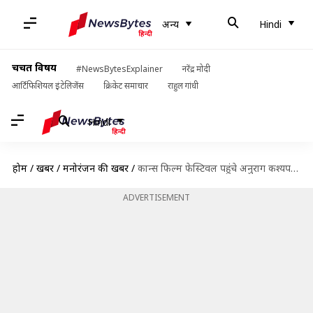
अन्य
Hindi
चर्चित विषय
#NewsBytesExplainer
नरेंद्र मोदी
आर्टिफिशियल इंटेलिजेंस
क्रिकेट समाचार
राहुल गांधी
Hindi
होम
/
खबरें
/
मनोरंजन की खबरें
/
कान्स फिल्म फेस्टिवल पहुंचे अनुराग कश्यप, बताया 'कैनेडी' में सनी लियोनी को क्यों चुना
ADVERTISEMENT