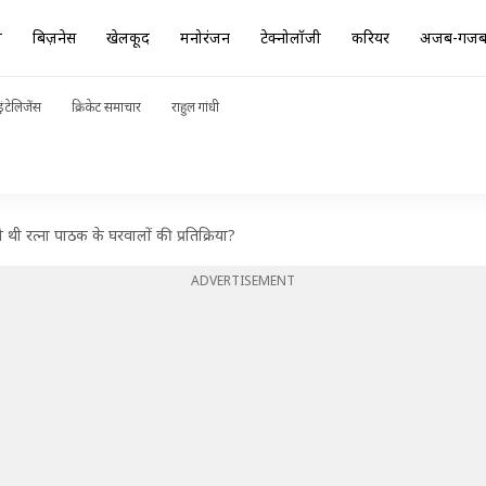
ा
बिज़नेस
खेलकूद
मनोरंजन
टेक्नोलॉजी
करियर
अजब-गज
ंटेलिजेंस
क्रिकेट समाचार
राहुल गांधी
सी थी रत्ना पाठक के घरवालों की प्रतिक्रिया?
ADVERTISEMENT