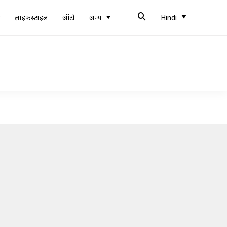
ब
लाइफस्टाइल
ऑटो
अन्य
Hindi