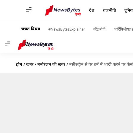
देश
राजनीति
दुनिय
चर्चित विषय
#NewsBytesExplainer
नरेंद्र मोदी
आर्टिफिशियल इ
Hindi
होम
/
खबरें
/
मनोरंजन की खबरें
/
नसीरुद्दीन से गैर धर्म में शादी करने पर कै