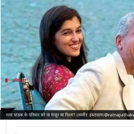
नसीरुद्दीन से गैर धर्म में शादी करने पर 
लेखन
May 11, 2024
11:28 am
पलक
क्या है खबर?
नसीरुद्दीन शाह
भी इंडस्ट्री के उन अभिनेताओं में शुमार हैं, जिन्
दोनों को शानदार जोड़ियों में गिना जाता है। लेकिन सोचने वाल
प्रतिक्रिया
कैसी थी रत्ना के माता-पिता की प्रतिक्रिया
हाउटरफ्लाई
को दिए एक इंटरव्यू में जब रत्ना से पूछा गया कि
इस सवाल का जवाब देते हुए रत्ना ने कहा, "मेरे पिता इस रिश्ते
रत्ना पाठक के परिवार को ना मंजूर था रिश्ता? (तस्वीर: इंस्टाग्राम/@ratnapatha
ज्यादा खराब थे, लेकिन उनमें भी समय के साथ समझौता हो 