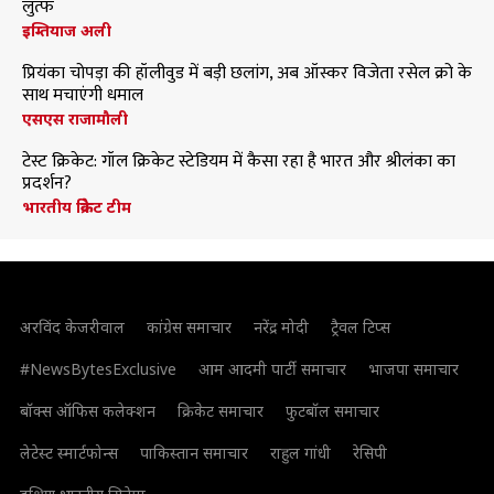
लुत्फ
इम्तियाज अली
प्रियंका चोपड़ा की हॉलीवुड में बड़ी छलांग, अब ऑस्कर विजेता रसेल क्रो के
साथ मचाएंगी धमाल
एसएस राजामौली
टेस्ट क्रिकेट: गॉल क्रिकेट स्टेडियम में कैसा रहा है भारत और श्रीलंका का
प्रदर्शन?
भारतीय क्रिकेट टीम
अरविंद केजरीवाल
कांग्रेस समाचार
नरेंद्र मोदी
ट्रैवल टिप्स
#NewsBytesExclusive
आम आदमी पार्टी समाचार
भाजपा समाचार
बॉक्स ऑफिस कलेक्शन
क्रिकेट समाचार
फुटबॉल समाचार
लेटेस्ट स्मार्टफोन्स
पाकिस्तान समाचार
राहुल गांधी
रेसिपी