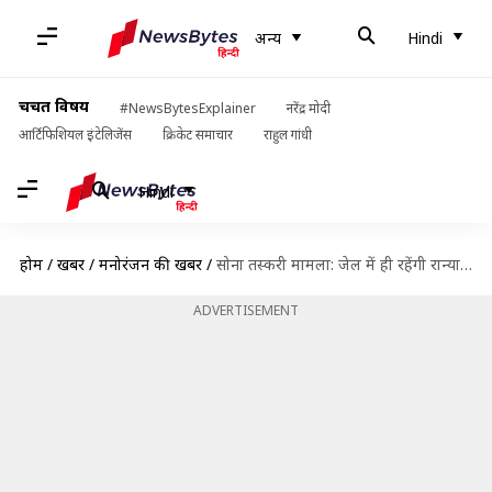
अन्य
Hindi
चर्चित विषय
#NewsBytesExplainer
नरेंद्र मोदी
आर्टिफिशियल इंटेलिजेंस
क्रिकेट समाचार
राहुल गांधी
Hindi
होम
/
खबरें
/
मनोरंजन की खबरें
/
सोना तस्करी मामला: जेल में ही रहेंगी रान्या राव, बेंगलुरू कोर्ट ने खारिज की जमानत याचिका
ADVERTISEMENT