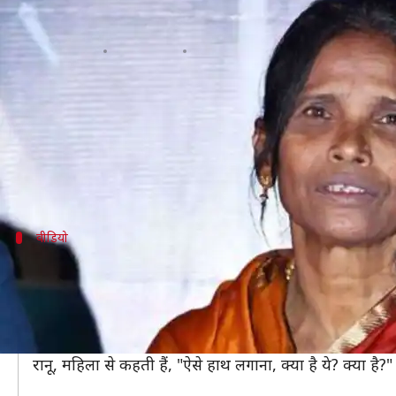
रानू मंडल के बदले तेवर, महिला फैन ने स
लेखन
Nov 05, 2019
05:00 pm
स्वाति पाण्डेय
क्या है खबर?
कई बार स्टारडम के नशे में इंसान बदल जाता है। ऐसा ही कुछ 
अपने गाने से करोड़ों लोगों का दिल जीत चुकी रानू का एक औ
वीडियो
महिला फैन पर भड़कीं रानू
वायरल हो रहे वीडियो में रानू, मार्केट में कुछ खरीदती हुईं द
महिला फैन रानू से सेल्फी के लिए कहती है और हाथ से पकड़ क
इस पर रानू, महिला फैन पर भड़क जाती हैं। रानू, महिला पर गुस्
रानू, महिला से कहती हैं, "ऐसे हाथ लगाना, क्या है ये? क्या है?"