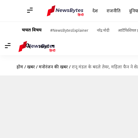
देश
राजनीति
दुनिय
चर्चित विषय
#NewsBytesExplainer
नरेंद्र मोदी
आर्टिफिशियल इ
Hindi
होम
/
खबरें
/
मनोरंजन की खबरें
/
रानू मंडल के बदले तेवर, महिला फैन ने सेल