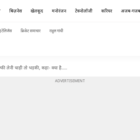
ा
बिज़नेस
खेलकूद
मनोरंजन
टेक्नोलॉजी
करियर
अजब-गज
ंटेलिजेंस
क्रिकेट समाचार
राहुल गांधी
्फी लेनी चाही तो भड़की, कहा- क्या है......
ADVERTISEMENT