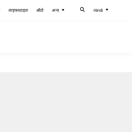
ब
लाइफस्टाइल
ऑटो
अन्य
Hindi