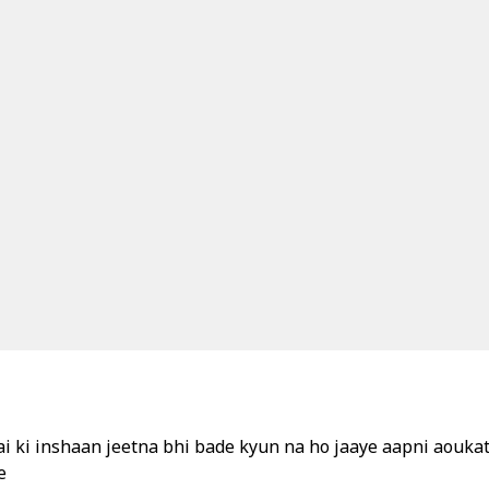
ai ki inshaan jeetna bhi bade kyun na ho jaaye aapni aouka
e