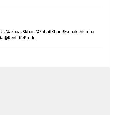
oUz
@arbaazSkhan
@SohailKhan
@sonakshisinha
ia
@ReelLifeProdn