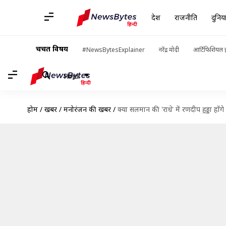
देश
राजनीति
दुनिय
चर्चित विषय
#NewsBytesExplainer
नरेंद्र मोदी
आर्टिफिशियल इ
Hindi
होम
/
खबरें
/
मनोरंजन की खबरें
/
क्या सलमान की 'राधे' में रणदीप हुड्डा होंग