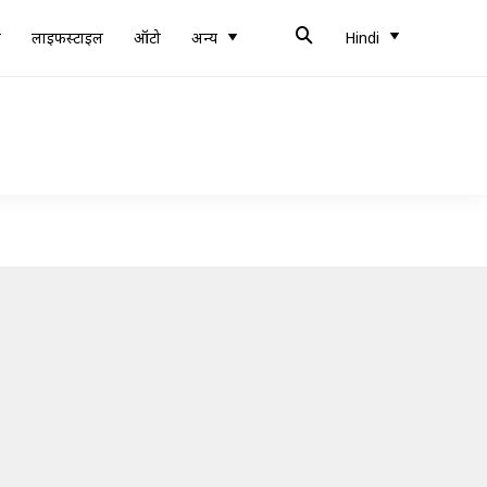
ब
लाइफस्टाइल
ऑटो
अन्य
Hindi