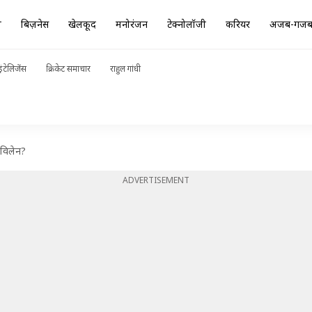
ा
बिज़नेस
खेलकूद
मनोरंजन
टेक्नोलॉजी
करियर
अजब-गज
ंटेलिजेंस
क्रिकेट समाचार
राहुल गांधी
े विलेन?
ADVERTISEMENT