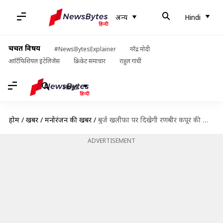
अन्य
Hindi
चर्चित विषय
#NewsBytesExplainer
नरेंद्र मोदी
आर्टिफिशियल इंटेलिजेंस
क्रिकेट समाचार
राहुल गांधी
Hindi
होम
/
खबरें
/
मनोरंजन की खबरें
/
बुर्ज खलीफा पर दिखेगी रणबीर कपूर की फिल्म 'एनिमल' की झलक, जानिए क्या है तैयारी
ADVERTISEMENT