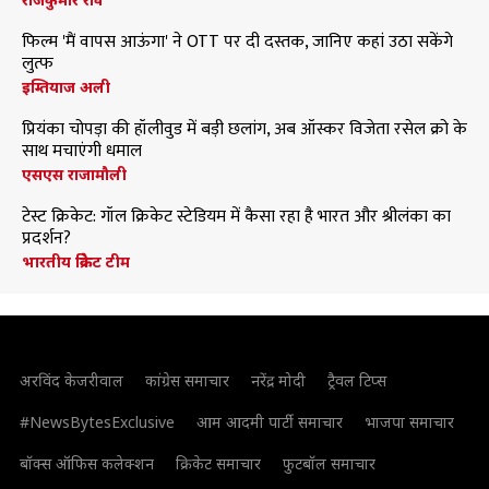
फिल्म 'मैं वापस आऊंगा' ने OTT पर दी दस्तक, जानिए कहां उठा सकेंगे
लुत्फ
इम्तियाज अली
प्रियंका चोपड़ा की हॉलीवुड में बड़ी छलांग, अब ऑस्कर विजेता रसेल क्रो के
साथ मचाएंगी धमाल
एसएस राजामौली
टेस्ट क्रिकेट: गॉल क्रिकेट स्टेडियम में कैसा रहा है भारत और श्रीलंका का
प्रदर्शन?
भारतीय क्रिकेट टीम
अरविंद केजरीवाल
कांग्रेस समाचार
नरेंद्र मोदी
ट्रैवल टिप्स
#NewsBytesExclusive
आम आदमी पार्टी समाचार
भाजपा समाचार
बॉक्स ऑफिस कलेक्शन
क्रिकेट समाचार
फुटबॉल समाचार