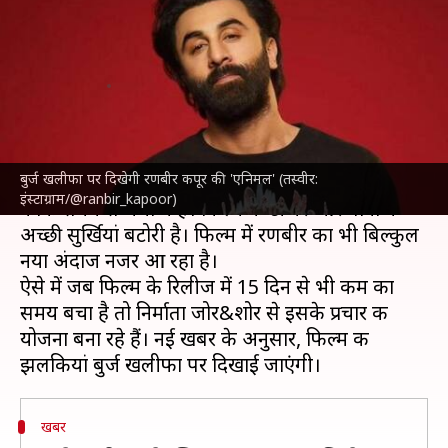
की फिल्म 'एनिमल' की झलक,
जानिए क्या है तैयारी
लेखन
Nov 17, 2023
03:52 pm
आकांक्षा शर्मा
क्या है खबर?
बुर्ज खलीफा पर दिखेगी रणबीर कपूर की 'एनिमल' (तस्वीर:
रणबीर कपूर
और
रश्मिका मंदाना
की फिल्म 'एनिमल'
इंस्टाग्राम/@ranbir_kapoor)
काफी समय से चर्चा में है। फिल्म के टीजर और गानों ने
अच्छी सुर्खियां बटोरी है। फिल्म में रणबीर का भी बिल्कुल
नया अंदाज नजर आ रहा है।
ऐसे में जब फिल्म के रिलीज में 15 दिन से भी कम का
समय बचा है तो निर्माता जोर&शोर से इसके प्रचार की
योजना बना रहे हैं। नई खबर के अनुसार, फिल्म की
खबर