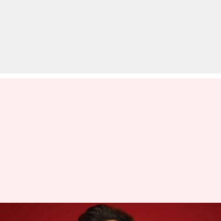
बुर्ज खलीफा पर दिखेगी रणबीर कपूर