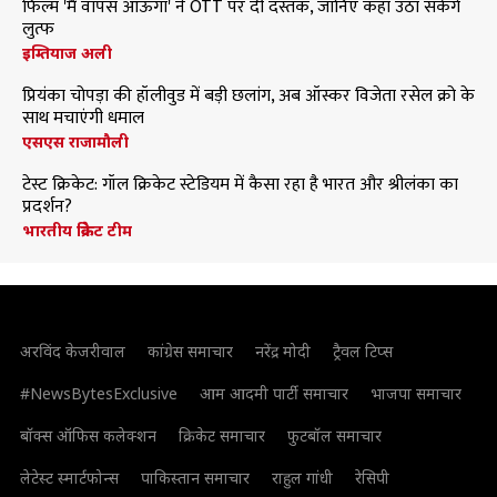
फिल्म 'मैं वापस आऊंगा' ने OTT पर दी दस्तक, जानिए कहां उठा सकेंगे
लुत्फ
इम्तियाज अली
प्रियंका चोपड़ा की हॉलीवुड में बड़ी छलांग, अब ऑस्कर विजेता रसेल क्रो के
साथ मचाएंगी धमाल
एसएस राजामौली
टेस्ट क्रिकेट: गॉल क्रिकेट स्टेडियम में कैसा रहा है भारत और श्रीलंका का
प्रदर्शन?
भारतीय क्रिकेट टीम
अरविंद केजरीवाल
कांग्रेस समाचार
नरेंद्र मोदी
ट्रैवल टिप्स
#NewsBytesExclusive
आम आदमी पार्टी समाचार
भाजपा समाचार
बॉक्स ऑफिस कलेक्शन
क्रिकेट समाचार
फुटबॉल समाचार
लेटेस्ट स्मार्टफोन्स
पाकिस्तान समाचार
राहुल गांधी
रेसिपी