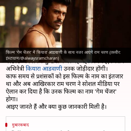
फिल्म 'गेम चेंजर' का ऐलान, कियारा
आडवाणी होंगी जोड़ीदार
लेखन
Mar 27, 2023
09:54 am
नेहा शर्मा
क्या है खबर?
फिल्म 'गेम चेंजर' में कियारा आडवाणी के साथ नजर आएंगे राम चरण (तस्वीर:
साउथ के सुपरस्टार
राम चरण
पिछले काफी समय से फिल्म
इंस्टाग्राम/@alwaysramcharan)
'RC15' को लेकर सुर्खियों में थे। यह वही फिल्म है, जिसमें
अभिनेत्री
कियारा आडवाणी
उनकी जोड़ीदार होंगी।
काफी समय से प्रशंसकों को इस फिल्म के नाम का इंतजार
था और अब आखिरकार राम चरण ने सोशल मीडिया पर
ऐलान कर दिया है कि उनकी फिल्म का नाम 'गेम चेंजर'
होगा।
मुबारकबाद