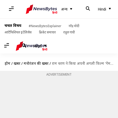
अन्य
Hindi
चर्चित विषय
#NewsBytesExplainer
नरेंद्र मोदी
आर्टिफिशियल इंटेलिजेंस
क्रिकेट समाचार
राहुल गांधी
Hindi
होम
/
खबरें
/
मनोरंजन की खबरें
/
राम चरण ने किया अपनी अगली फिल्म 'गेम चेंजर' का ऐलान, कियारा आडवाणी होंगी जोड़ीदार
ADVERTISEMENT