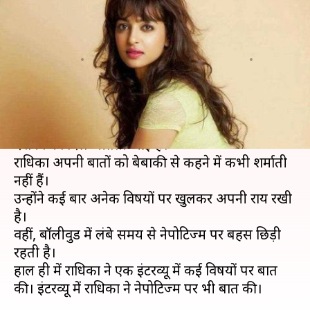
नेपोटिज्म का समर्थन, कही यह बड़ी
बात
लेखन
संपादन
Apr 16, 2019
07:55 pm
स्वाति पाण्डेय
Manoj Panchal
क्या है खबर?
बॉलीवुड अभिनेत्री राधिका आप्टे अपने अभिनय से लगातार
दर्शकों का दिल जीतती आईं हैं।
राधिका अपनी बातों को बेबाकी से कहने में कभी शर्माती
नहीं हैं।
उन्होंने कई बार अनेक विषयों पर खुलकर अपनी राय रखी
है।
वहीं, बॉलीवुड में लंबे समय से नेपोटिज्म पर बहस छिड़ी
रहती है।
हाल ही में राधिका ने एक इंटरव्यू में कई विषयों पर बात