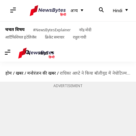
अन्य
Hindi
चर्चित विषय
#NewsBytesExplainer
नरेंद्र मोदी
आर्टिफिशियल इंटेलिजेंस
क्रिकेट समाचार
राहुल गांधी
Hindi
होम
/
खबरें
/
मनोरंजन की खबरें
/
राधिका आप्टे ने किया बॉलीवुड में नेपोटिज्म का समर्थन, कही यह बड़ी बात
ADVERTISEMENT