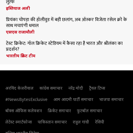
लुत्फ
इम्तियाज अली
प्रियंका चोपड़ा की हॉलीवुड में बड़ी छलांग, अब ऑस्कर विजेता रसेल क्रो के
साथ मचाएंगी धमाल
एसएस राजामौली
टेस्ट क्रिकेट: गॉल क्रिकेट स्टेडियम में कैसा रहा है भारत और श्रीलंका का
प्रदर्शन?
भारतीय क्रिकेट टीम
अरविंद केजरीवाल
कांग्रेस समाचार
नरेंद्र मोदी
ट्रैवल टिप्स
#NewsBytesExclusive
आम आदमी पार्टी समाचार
भाजपा समाचार
बॉक्स ऑफिस कलेक्शन
क्रिकेट समाचार
फुटबॉल समाचार
लेटेस्ट स्मार्टफोन्स
पाकिस्तान समाचार
राहुल गांधी
रेसिपी