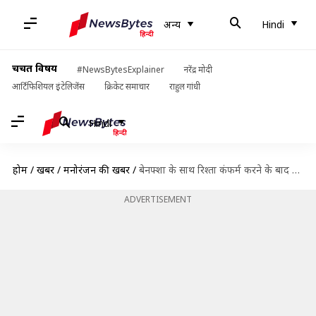
अन्य
Hindi
चर्चित विषय
#NewsBytesExplainer
नरेंद्र मोदी
आर्टिफिशियल इंटेलिजेंस
क्रिकेट समाचार
राहुल गांधी
Hindi
होम
/
खबरें
/
मनोरंजन की खबरें
/
बेनफ्शा के साथ रिश्ता कंफर्म करने के बाद पहली बार बोले प्रियांक, कही ये बातें
ADVERTISEMENT