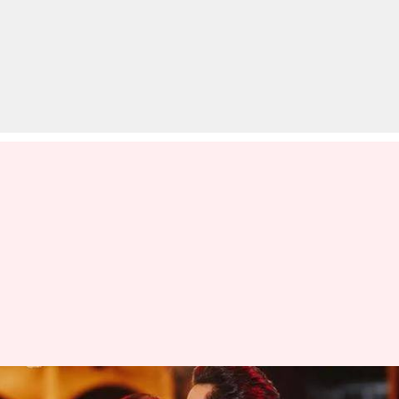
बेनफ्शा के साथ रिश्ता कंफर्म करने