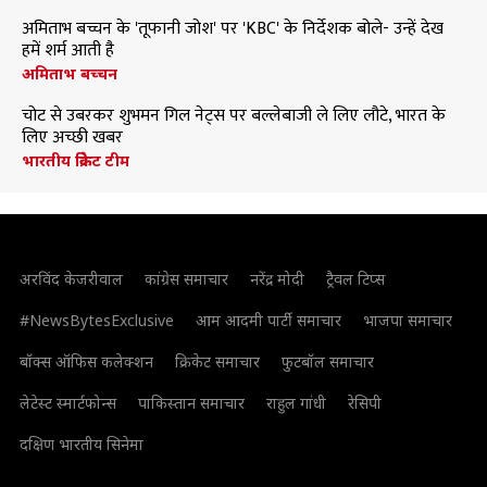
अमिताभ बच्चन के 'तूफानी जोश' पर 'KBC' के निर्देशक बोले- उन्हें देख
हमें शर्म आती है
अमिताभ बच्चन
चोट से उबरकर शुभमन गिल नेट्स पर बल्लेबाजी ले लिए लौटे, भारत के
लिए अच्छी खबर
भारतीय क्रिकेट टीम
अरविंद केजरीवाल
कांग्रेस समाचार
नरेंद्र मोदी
ट्रैवल टिप्स
#NewsBytesExclusive
आम आदमी पार्टी समाचार
भाजपा समाचार
बॉक्स ऑफिस कलेक्शन
क्रिकेट समाचार
फुटबॉल समाचार
लेटेस्ट स्मार्टफोन्स
पाकिस्तान समाचार
राहुल गांधी
रेसिपी
दक्षिण भारतीय सिनेमा