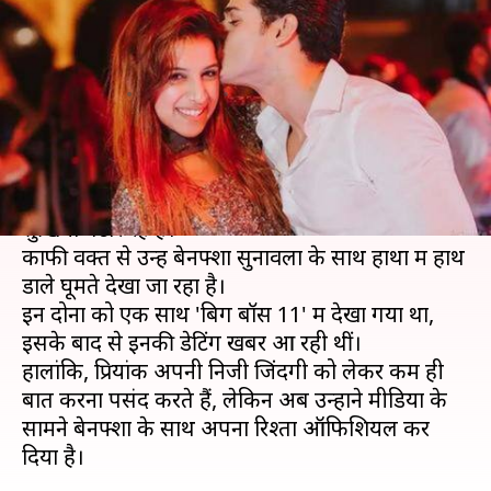
के बाद पहली बार बोले प्रियांक, कही
ये बातें
लेखन
Apr 11, 2020
03:48 pm
भावना साहनी
क्या है खबर?
इन दिनों प्रियांक शर्मा अपने रिलेशनशिप को लेकर काफी
सुर्खियां बटोर रहे हैं।
काफी वक्त से उन्हें बेनफ्शा सुनावला के साथ हाथों में हाथ
डाले घूमते देखा जा रहा है।
इन दोनों को एक साथ 'बिग बॉस 11' में देखा गया था,
इसके बाद से इनकी डेटिंग खबरें आ रही थीं।
हालांकि, प्रियांक अपनी निजी जिंदगी को लेकर कम ही
बात करना पसंद करते हैं, लेकिन अब उन्होंने मीडिया के
सामने बेनफ्शा के साथ अपना रिश्ता ऑफिशियल कर