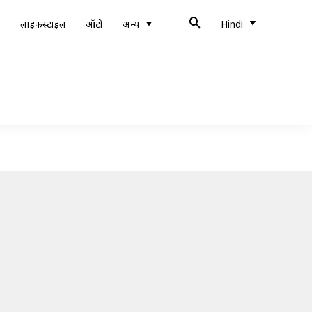
ब
लाइफस्टाइल
ऑटो
अन्य
Hindi