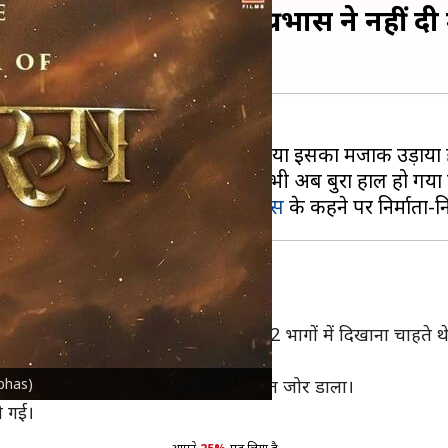
में बनने वाली थी फिल्म, प्रभास ने नहीं दी 
ादातर ने इसे लेकर नाराजगी जाहिर की है या इसका मजाक उड़ाया 
ड़ा दी हैं। फिल्म का बॉक्स ऑफिस पर भी अब बुरा हाल हो गया 
हिस्सों में बनने वाली थी, लेकिन
प्रभास
बिक, निर्देशक
ओम राउत
'आदिपुरुष' को 2 भागों में दिखाना चाहते
abhas)
्म को एक ही हिस्से में रिलीज करने की बात जोर डाला।
ी गई।