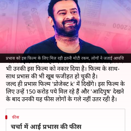
फिर भी अगली फिल्म के लिए मिलेंगे
150 करोड़ रुपये
लेखन
Jun 26, 2023
05:40 pm
नेहा शर्मा
क्या है खबर?
फिल्म '
आदिपुरुष
' की रिलीज के बाद
प्रभास
के स्टारडम को
प्रभास को इस फिल्म के लिए मिल रही इतनी मोटी रकम, लोगों ने जताई आपत्ति
जोर का झटका लगा है। दर्शकों के साथ-साथ समीक्षकों ने
भी उनकी इस फिल्म को नकार दिया है। फिल्म के साथ-
साथ प्रभास की भी खूब फजीहत हो चुकी है।
जल्द ही प्रभास फिल्म 'प्रोजेक्ट k' में दिखेंगे। इस फिल्म के
लिए उन्हें 150 करोड़ रुपये मिल रहे हैं और 'आदिपुरुष' देखने
फीस
चर्चा में आई प्रभास की फीस