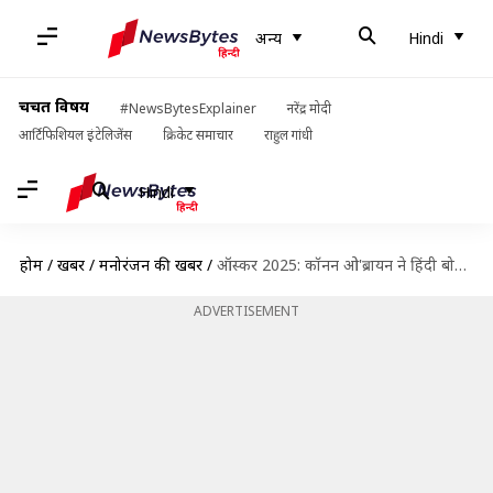
अन्य
Hindi
चर्चित विषय
#NewsBytesExplainer
नरेंद्र मोदी
आर्टिफिशियल इंटेलिजेंस
क्रिकेट समाचार
राहुल गांधी
Hindi
होम
/
खबरें
/
मनोरंजन की खबरें
/
ऑस्कर 2025: कॉनन ओ'ब्रायन ने हिंदी बोलकर जीता भारतीयों का दिल, देखें वीडियो
ADVERTISEMENT