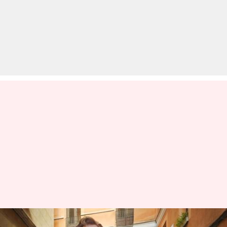
ऑस्कर 2025: कॉनन ओ'ब्रायन ने हिंदी