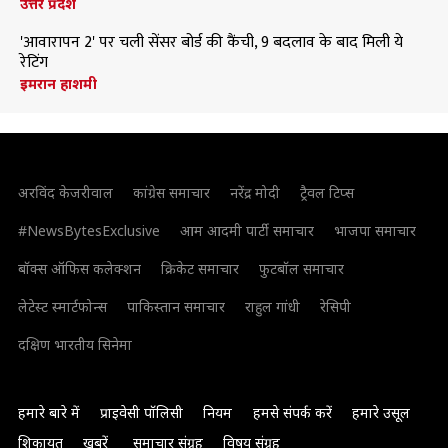
उत्तर प्रदेश
'आवारापन 2' पर चली सेंसर बोर्ड की कैंची, 9 बदलाव के बाद मिली ये
रेटिंग
इमरान हाशमी
अरविंद केजरीवाल
कांग्रेस समाचार
नरेंद्र मोदी
ट्रैवल टिप्स
#NewsBytesExclusive
आम आदमी पार्टी समाचार
भाजपा समाचार
बॉक्स ऑफिस कलेक्शन
क्रिकेट समाचार
फुटबॉल समाचार
लेटेस्ट स्मार्टफोन्स
पाकिस्तान समाचार
राहुल गांधी
रेसिपी
दक्षिण भारतीय सिनेमा
हमारे बारे में
प्राइवेसी पॉलिसी
नियम
हमसे संपर्क करें
हमारे उसूल
शिकायत
खबरें
समाचार संग्रह
विषय संग्रह