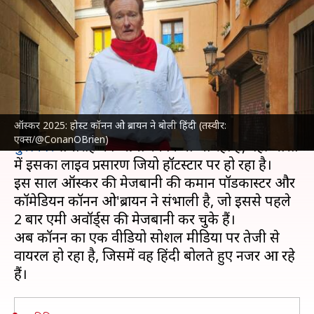
बोलकर जीता भारतीयों का दिल, देखें
वीडियो
लेखन
Mar 03, 2025
09:19 am
दीक्षा शर्मा
क्या है खबर?
ऑस्कर 2025: होस्ट कॉनन ओ ब्रायन ने बोली हिंदी (तस्वीर:
लॉस एंजिलिस के डॉल्बी थिएटर में 97वें
अकादमी
एक्स/@ConanOBrien)
पुरस्कार
समारोह का आयोजन किया जा रहा है, वहीं भारत
में इसका लाइव प्रसारण जियो हॉटस्टार पर हो रहा है।
इस साल ऑस्कर की मेजबानी की कमान पॉडकास्टर और
कॉमेडियन कॉनन ओ'ब्रायन ने संभाली है, जो इससे पहले
2 बार एमी अवॉर्ड्स की मेजबानी कर चुके हैं।
अब कॉनन का एक वीडियो सोशल मीडिया पर तेजी से
वायरल हो रहा है, जिसमें वह हिंदी बोलते हुए नजर आ रहे