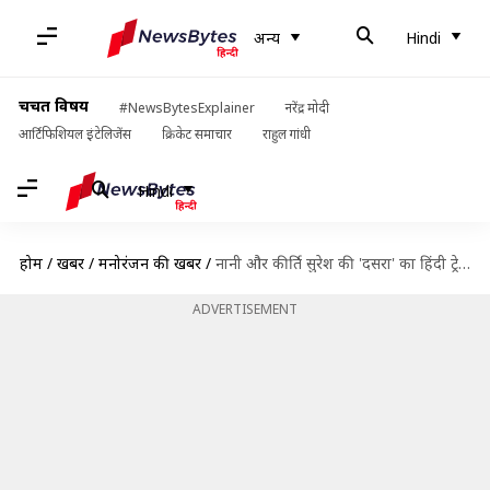
अन्य
Hindi
चर्चित विषय
#NewsBytesExplainer
नरेंद्र मोदी
आर्टिफिशियल इंटेलिजेंस
क्रिकेट समाचार
राहुल गांधी
Hindi
होम
/
खबरें
/
मनोरंजन की खबरें
/
नानी और कीर्ति सुरेश की 'दसरा' का हिंदी ट्रेलर जारी, इस दिन सिनेमाघरों में होगी रिलीज
ADVERTISEMENT