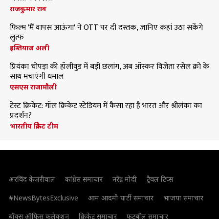
राजकुमार राव
फिल्म 'मैं वापस आऊंगा' ने OTT पर दी दस्तक, जानिए कहां उठा सकेंगे
लुत्फ
इम्तियाज अली
प्रियंका चोपड़ा की हॉलीवुड में बड़ी छलांग, अब ऑस्कर विजेता रसेल क्रो के
साथ मचाएंगी धमाल
एसएस राजामौली
टेस्ट क्रिकेट: गॉल क्रिकेट स्टेडियम में कैसा रहा है भारत और श्रीलंका का
प्रदर्शन?
भारतीय क्रिकेट टीम
अरविंद केजरीवाल
कांग्रेस समाचार
नरेंद्र मोदी
ट्रैवल टिप्स
#NewsBytesExclusive
आम आदमी पार्टी समाचार
भाजपा समाचार
बॉक्स ऑफिस कलेक्शन
क्रिकेट समाचार
फुटबॉल समाचार