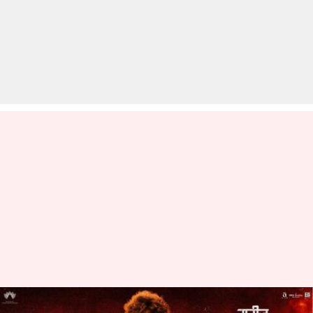
नानी और कीर्ति सुरेश की 'दसरा' का