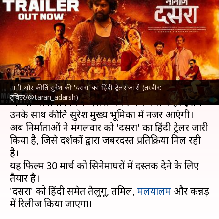
हिंदी ट्रेलर जारी, इस दिन सिनेमाघरों
में होगी रिलीज
लेखन
Mar 14, 2023
06:16 pm
दीक्षा शर्मा
क्या है खबर?
नानी और कीर्ति सुरेश की 'दसरा' का हिंदी ट्रेलर जारी (तस्वीर:
दक्षिण भारतीय सिनेमा
के सुपरस्टार नानी मौजूदा वक्त में
ट्विटर/@taran_adarsh)
अपनी आगामी फिल्म 'दसरा' को लेकर चर्चा में हैं। इसमें
उनके साथ कीर्ति सुरेश मुख्य भूमिका में नजर आएंगी।
अब निर्माताओं ने मंगलवार को 'दसरा' का हिंदी ट्रेलर जारी
किया है, जिसे दर्शकों द्वारा जबरदस्त प्रतिक्रिया मिल रही
है।
यह फिल्म 30 मार्च को सिनेमाघरों में दस्तक देने के लिए
तैयार है।
'दसरा' को हिंदी समेत तेलुगू, तमिल,
मलयालम
और कन्नड़