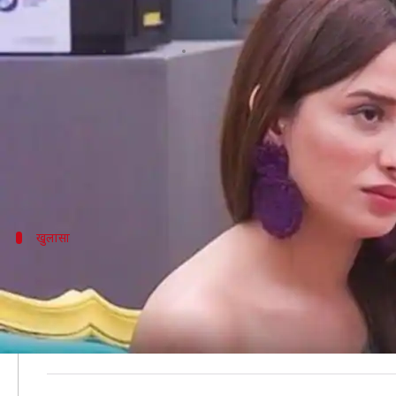
OMG! क्या 'बिग बॉस' शो स्क्रिप्टेड है? 
लेखन
Mar 08, 2020
04:00 pm
भावना साहनी
क्या है खबर?
सलमान खान की होस्टिंग वाला शो 'बिग बॉस 13' को खत्म हुए
अब जो खबर आई है उसे जानकर आपके होश उड़ जाएंगे। अगर क
खुलासा
माहिरा ने बताया क्या था स्क्रिप्टेड
हाल ही में माहिरा ने कोईमोई को दिए एक इंटरव्यू के दौरान ब
उन्होंने इस दौरान पारस के धाबड़ा के साथ अपनी नजदीकियों पर
उन्होंने खुलासा किया कि यह सब स्क्रिप्टेड था।