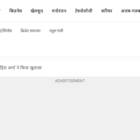
ा
बिज़नेस
खेलकूद
मनोरंजन
टेक्नोलॉजी
करियर
अजब-गज
ंटेलिजेंस
क्रिकेट समाचार
राहुल गांधी
ाहिरा शर्मा ने किया खुलासा
ADVERTISEMENT