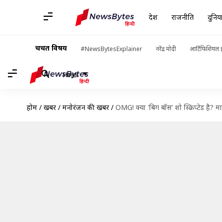
देश
राजनीति
दुनिय
चर्चित विषय
#NewsBytesExplainer
नरेंद्र मोदी
आर्टिफिशियल इ
Hindi
होम
/
खबरें
/
मनोरंजन की खबरें
/
OMG! क्या 'बिग बॉस' शो स्क्रिप्टेड है? म