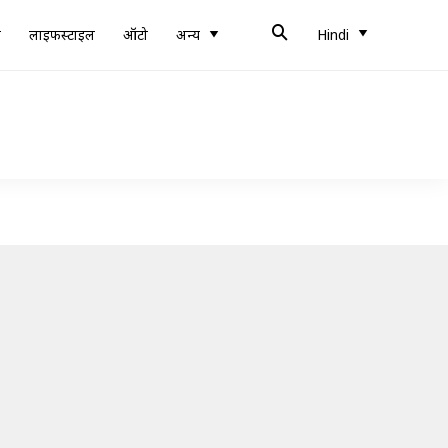
ब
लाइफस्टाइल
ऑटो
अन्य
Hindi