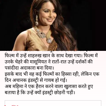
गईं थीं महिमा चौधरी, किया कार
एक्सिडेंट का खुलासा
लेखन
Jun 09, 2020
12:35 pm
भावना साहनी
क्या है खबर?
अभिनेत्री महिमा चौधरी ने 1997 में रिलीज हुई सुभाष घई
की फिल्म 'परदेस' से बॉलीवुड में कदम रखा था। इस
फिल्म में उन्हें शाहरुख खान के साथ देखा गया। फिल्म में
उनके चेहरे की मासूमियत ने रातों-रात उन्हें दर्शकों की
पसंदीदा अदाकारा बना दिया।
इसके बाद भी वह कई फिल्मों का हिस्सा रही, लेकिन एक
दिन अचानक इंडस्ट्री से गायब हो गईं।
अब महिमा ने एक हैरान करने वाला खुलासा करते हुए