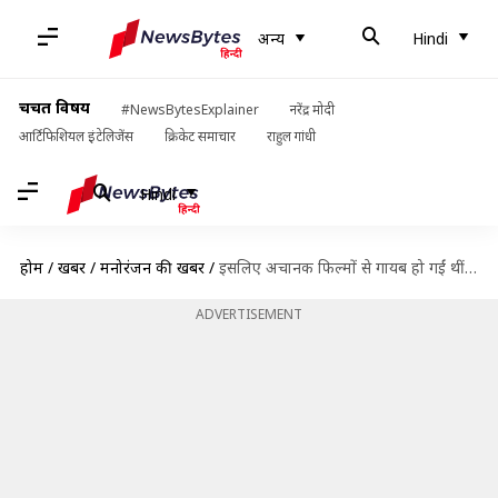
अन्य
Hindi
चर्चित विषय
#NewsBytesExplainer
नरेंद्र मोदी
आर्टिफिशियल इंटेलिजेंस
क्रिकेट समाचार
राहुल गांधी
Hindi
होम
/
खबरें
/
मनोरंजन की खबरें
/
इसलिए अचानक फिल्मों से गायब हो गईं थीं महिमा चौधरी, किया कार एक्सिडेंट का खुलासा
ADVERTISEMENT