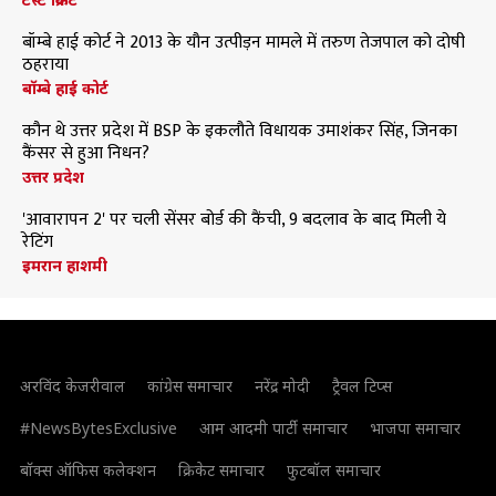
बॉम्बे हाई कोर्ट ने 2013 के यौन उत्पीड़न मामले में तरुण तेजपाल को दोषी
ठहराया
बॉम्बे हाई कोर्ट
कौन थे उत्तर प्रदेश में BSP के इकलौते विधायक उमाशंकर सिंह, जिनका
कैंसर से हुआ निधन?
उत्तर प्रदेश
'आवारापन 2' पर चली सेंसर बोर्ड की कैंची, 9 बदलाव के बाद मिली ये
रेटिंग
इमरान हाशमी
अरविंद केजरीवाल
कांग्रेस समाचार
नरेंद्र मोदी
ट्रैवल टिप्स
#NewsBytesExclusive
आम आदमी पार्टी समाचार
भाजपा समाचार
बॉक्स ऑफिस कलेक्शन
क्रिकेट समाचार
फुटबॉल समाचार