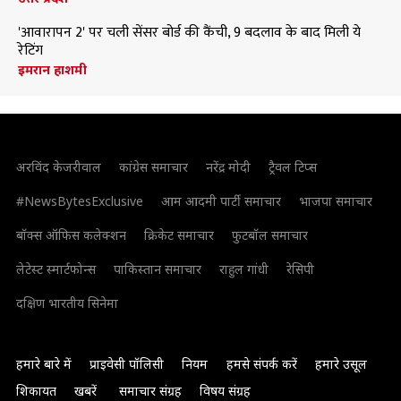
'आवारापन 2' पर चली सेंसर बोर्ड की कैंची, 9 बदलाव के बाद मिली ये
रेटिंग
इमरान हाशमी
अरविंद केजरीवाल
कांग्रेस समाचार
नरेंद्र मोदी
ट्रैवल टिप्स
#NewsBytesExclusive
आम आदमी पार्टी समाचार
भाजपा समाचार
बॉक्स ऑफिस कलेक्शन
क्रिकेट समाचार
फुटबॉल समाचार
लेटेस्ट स्मार्टफोन्स
पाकिस्तान समाचार
राहुल गांधी
रेसिपी
दक्षिण भारतीय सिनेमा
हमारे बारे में
प्राइवेसी पॉलिसी
नियम
हमसे संपर्क करें
हमारे उसूल
शिकायत
खबरें
समाचार संग्रह
विषय संग्रह