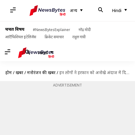
अन्य
Hindi
चर्चित विषय
#NewsBytesExplainer
नरेंद्र मोदी
आर्टिफिशियल इंटेलिजेंस
क्रिकेट समाचार
राहुल गांधी
Hindi
होम
/
खबरें
/
मनोरंजन की खबरें
/
इन लोगों ने इरफान को अनोखे अंदाज में दिया आखिरी सलाम, बदला अपने गांव का नाम
ADVERTISEMENT