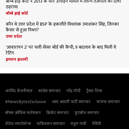
बॉम्बे हाई कोर्ट ने 2013 के यौन उत्पीड़न मामले में तरुण तेजपाल को दोषी
ठहराया
बॉम्बे हाई कोर्ट
कौन थे उत्तर प्रदेश में BSP के इकलौते विधायक उमाशंकर सिंह, जिनका
कैंसर से हुआ निधन?
उत्तर प्रदेश
'आवारापन 2' पर चली सेंसर बोर्ड की कैंची, 9 बदलाव के बाद मिली ये
रेटिंग
इमरान हाशमी
अरविंद केजरीवाल
कांग्रेस समाचार
नरेंद्र मोदी
ट्रैवल टिप्स
#NewsBytesExclusive
आम आदमी पार्टी समाचार
भाजपा समाचार
बॉक्स ऑफिस कलेक्शन
क्रिकेट समाचार
फुटबॉल समाचार
लेटेस्ट स्मार्टफोन्स
पाकिस्तान समाचार
राहुल गांधी
रेसिपी