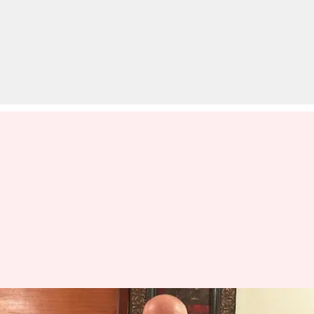
'तन्वी द ग्रेट': अनुपम खेर को मिला