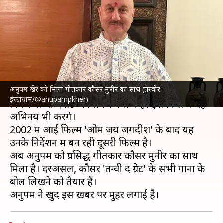
गीतकार कौसर मुनीर का साथ, साझा
की तस्वीर
लेखन
Apr 30, 2024
11:54 am
दीक्षा शर्मा
क्या है खबर?
अनुपम खेर को मिला गीतकार कौसर मुनीर का साथ (तस्वीर:
अभिनेता
अनुपम खेर
इन दिनों अपने निर्देशन में बन रही
इंस्टाग्राम/@anupampkher)
फिल्म 'तन्वी द ग्रेट' को लेकर चर्चा में हैं। इस फिल में वह
अभिनय भी करेंगे।
2002 में आई फिल्म 'ओम जय जगदीश' के बाद यह
उनके निर्देशन में बन रही दूसरी फिल्म है।
अब अनुपम को प्रसिद्ध गीतकार कौसर मुनीर का साथ
मिला है। दरअसल, कौसर 'तन्वी द ग्रेट' के सभी गानों के
बोल लिखने को तैयार हैं।