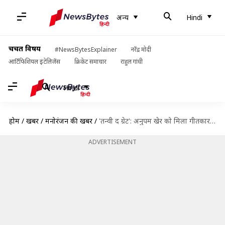
अन्य
Hindi
चर्चित विषय
#NewsBytesExplainer
नरेंद्र मोदी
आर्टिफिशियल इंटेलिजेंस
क्रिकेट समाचार
राहुल गांधी
Hindi
होम
/
खबरें
/
मनोरंजन की खबरें
/
'तन्वी द ग्रेट': अनुपम खेर को मिला गीतकार कौसर मुनीर का साथ, साझा की तस्वीर
ADVERTISEMENT