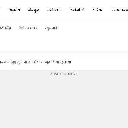
ा
बिज़नेस
खेलकूद
मनोरंजन
टेक्नोलॉजी
करियर
अजब-गज
ंटेलिजेंस
क्रिकेट समाचार
राहुल गांधी
लालवानी हुए दुर्घटना के शिकार, खुद किया खुलासा
ADVERTISEMENT