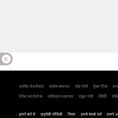
अरविंद केजरीवाल
कांग्रेस समाचार
नरेंद्र मोदी
ट्रैवल टिप्स
#N
लेटेस्ट स्मार्टफोन्स
पाकिस्तान समाचार
राहुल गांधी
रेसिपी
दक्ष
हमारे बारे में
प्राइवेसी पॉलिसी
नियम
हमसे संपर्क करें
हमारे उ