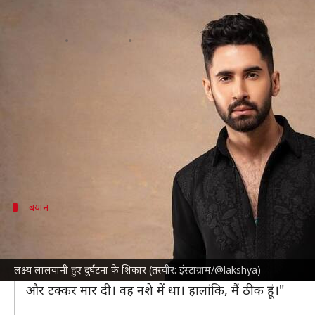
'चांद मेरा दिल' की घोषणा के दिन लक्ष
लेखन
Nov 08, 2024
05:21 pm
दीक्षा शर्मा
क्या है खबर?
अभिनेता
लक्ष्य लालवानी
को पिछली बार फिल्म 'किल' में दे
बीते दिन लक्ष्य ने अपनी नई फिल्म 'चांद मेरा दिल' का ऐलान
करण जौहर इस फिल्म के निर्माता हैं, लेकिन क्या आप जानते ह
बयान
लक्ष्य ने कही ये बात
जूम
को दिए एक इंटरव्यू में लक्ष्य ने बताया कि एक बाइक सवार 
लक्ष्य लालवानी हुए दुर्घटना के शिकार (तस्वीर: इंस्टाग्राम/@lakshya)
लक्ष्य ने कहा, "माफ करें। मेरी कार का अभी एक्सीडेंट हुआ ह
और टक्कर मार दी। वह नशे में था। हालांकि, मैं ठीक हूं।"