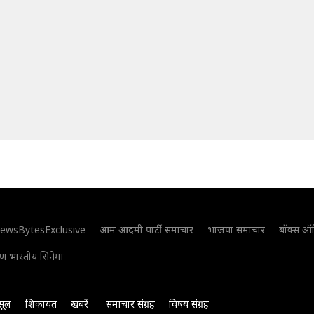
ewsBytesExclusive
आम आदमी पार्टी समाचार
भाजपा समाचार
बॉक्स ऑ
िण भारतीय सिनेमा
सूल
शिकायत
खबरें
समाचार संग्रह
विषय संग्रह