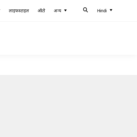
ब
लाइफस्टाइल
ऑटो
अन्य
Hindi