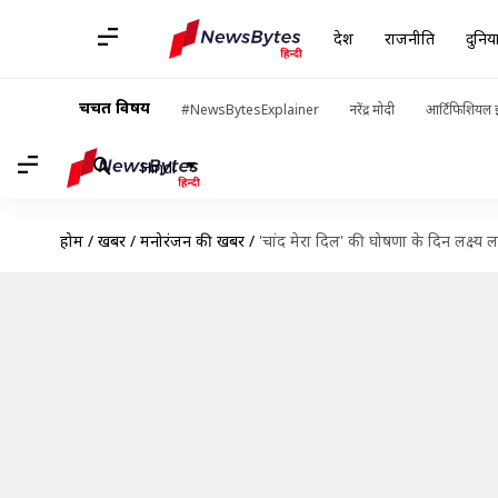
देश
राजनीति
दुनिय
चर्चित विषय
#NewsBytesExplainer
नरेंद्र मोदी
आर्टिफिशियल इ
Hindi
होम
/
खबरें
/
मनोरंजन की खबरें
/
'चांद मेरा दिल' की घोषणा के दिन लक्ष्य 