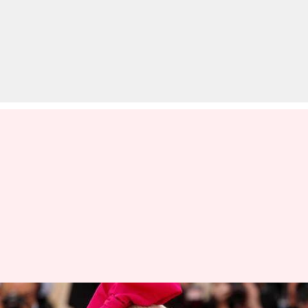
हॉलीवुड गायिका लेडी गागा ने ट्वीट