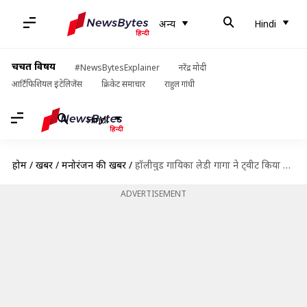
अन्य
Hindi
चर्चित विषय
#NewsBytesExplainer
नरेंद्र मोदी
आर्टिफिशियल इंटेलिजेंस
क्रिकेट समाचार
राहुल गांधी
Hindi
होम
/
खबरें
/
मनोरंजन की खबरें
/
हॉलीवुड गायिका लेडी गागा ने ट्वीट किया संस्कृत का श्लोक, यूज़र्स बोले- जय श्री राम
ADVERTISEMENT