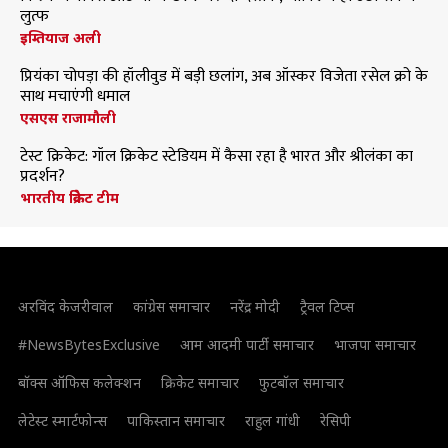
लुत्फ
इम्तियाज अली
प्रियंका चोपड़ा की हॉलीवुड में बड़ी छलांग, अब ऑस्कर विजेता रसेल क्रो के
साथ मचाएंगी धमाल
एसएस राजामौली
टेस्ट क्रिकेट: गॉल क्रिकेट स्टेडियम में कैसा रहा है भारत और श्रीलंका का
प्रदर्शन?
भारतीय क्रिकेट टीम
अरविंद केजरीवाल
कांग्रेस समाचार
नरेंद्र मोदी
ट्रैवल टिप्स
#NewsBytesExclusive
आम आदमी पार्टी समाचार
भाजपा समाचार
बॉक्स ऑफिस कलेक्शन
क्रिकेट समाचार
फुटबॉल समाचार
लेटेस्ट स्मार्टफोन्स
पाकिस्तान समाचार
राहुल गांधी
रेसिपी