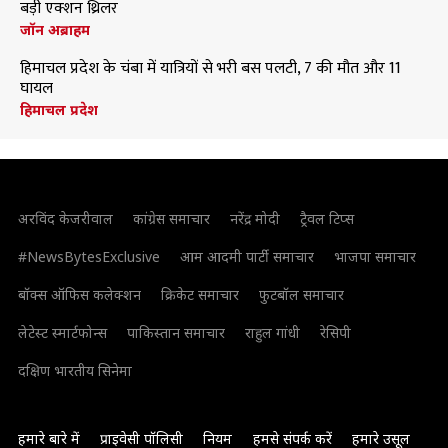
बड़ी एक्शन थ्रिलर
जॉन अब्राहम
हिमाचल प्रदेश के चंबा में यात्रियों से भरी बस पलटी, 7 की मौत और 11
घायल
हिमाचल प्रदेश
अरविंद केजरीवाल
कांग्रेस समाचार
नरेंद्र मोदी
ट्रैवल टिप्स
#NewsBytesExclusive
आम आदमी पार्टी समाचार
भाजपा समाचार
बॉक्स ऑफिस कलेक्शन
क्रिकेट समाचार
फुटबॉल समाचार
लेटेस्ट स्मार्टफोन्स
पाकिस्तान समाचार
राहुल गांधी
रेसिपी
दक्षिण भारतीय सिनेमा
हमारे बारे में
प्राइवेसी पॉलिसी
नियम
हमसे संपर्क करें
हमारे उसूल