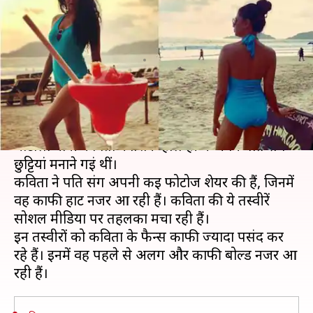
अवतार इंटरनेट पर मचा रहा सनसनी,
देखें तस्वीेरें
लेखन
Apr 13, 2019
10:06 pm
स्वाति पाण्डेय
क्या है खबर?
टीवी शो 'एफआईआर' से घर-घर फेमस हुईं चंद्रमुखी
चौटाला यानी कविता कौशिक हाल ही में अपने पति संग
छुट्टियां मनाने गईं थीं।
कविता ने पति संग अपनी कई फोटोज शेयर की हैं, जिनमें
वह काफी हाट नजर आ रही हैं। कविता की ये तस्वीरें
सोशल मीडिया पर तहलका मचा रही हैं।
इन तस्वीरों को कविता के फैन्स काफी ज्यादा पसंद कर
रहे हैं। इनमें वह पहले से अलग और काफी बोल्ड नजर आ