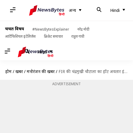
अन्य
Hindi
चर्चित विषय
#NewsBytesExplainer
नरेंद्र मोदी
आर्टिफिशियल इंटेलिजेंस
क्रिकेट समाचार
राहुल गांधी
Hindi
होम
/
खबरें
/
मनोरंजन की खबरें
/
FIR की चंद्रमुखी चौटाला का हॉट अवतार इंटरनेट पर मचा रहा सनसनी, देखें तस्वीेरें
ADVERTISEMENT