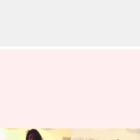
FIR की चंद्रमुखी चौटाला का हॉट