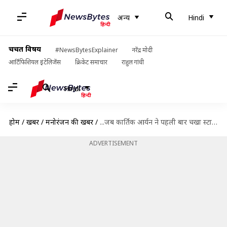
अन्य
Hindi
चर्चित विषय
#NewsBytesExplainer
नरेंद्र मोदी
आर्टिफिशियल इंटेलिजेंस
क्रिकेट समाचार
राहुल गांधी
Hindi
होम
/
खबरें
/
मनोरंजन की खबरें
/
...जब कार्तिक आर्यन ने पहली बार चखा स्टारडम का स्वाद, घर छोड़ भाग खड़े हुए अभिनेता
ADVERTISEMENT