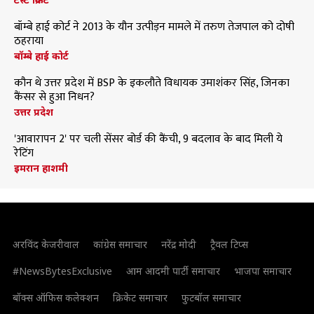
बॉम्बे हाई कोर्ट ने 2013 के यौन उत्पीड़न मामले में तरुण तेजपाल को दोषी
ठहराया
बॉम्बे हाई कोर्ट
कौन थे उत्तर प्रदेश में BSP के इकलौते विधायक उमाशंकर सिंह, जिनका
कैंसर से हुआ निधन?
उत्तर प्रदेश
'आवारापन 2' पर चली सेंसर बोर्ड की कैंची, 9 बदलाव के बाद मिली ये
रेटिंग
इमरान हाशमी
अरविंद केजरीवाल
कांग्रेस समाचार
नरेंद्र मोदी
ट्रैवल टिप्स
#NewsBytesExclusive
आम आदमी पार्टी समाचार
भाजपा समाचार
बॉक्स ऑफिस कलेक्शन
क्रिकेट समाचार
फुटबॉल समाचार