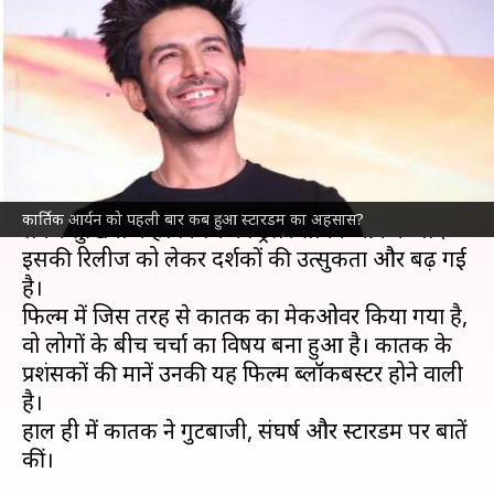
चखा स्टारडम का स्वाद, घर छोड़ भाग
खड़े हुए अभिनेता
लेखन
Jun 08, 2024
02:45 pm
नेहा शर्मा
क्या है खबर?
अभिनेता
कार्तिक आर्यन
इन दिनों फिल्म '
चंदू चैंपियन
' को
कार्तिक आर्यन को पहली बार कब हुआ स्टारडम का अहसास?
लेकर सुर्खियाें में हैं। फिल्म का ट्रेलर सामने आने के बाद
इसकी रिलीज को लेकर दर्शकों की उत्सुकता और बढ़ गई
है।
फिल्म में जिस तरह से कार्तिक का मेकओवर किया गया है,
वो लोगों के बीच चर्चा का विषय बना हुआ है। कार्तिक के
प्रशंसकों की मानें उनकी यह फिल्म ब्लॉकबस्टर होने वाली
है।
हाल ही में कार्तिक ने गुटबाजी, संघर्ष और स्टारडम पर बातें