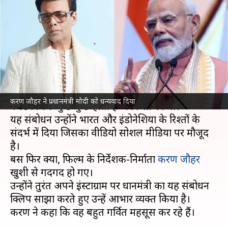
होता है' गाने का जिक्र? गदगद हुए
करण जौहर
लेखन
Jul 08, 2026
10:46 am
ज्योति सिंह
क्या है खबर?
प्रधानमंत्री
नरेंद्र मोदी
ने जकार्ता में अपने भाषण के दौरान
करण जौहर ने प्रधानमंत्री मोदी काे धन्यवाद दिया
कल्ट फिल्म 'कुछ कुछ होता है' का जिक्र किया।
यह संबोधन उन्होंने भारत और इंडोनेशिया के रिश्तों के
संदर्भ में दिया जिसका वीडियो सोशल मीडिया पर मौजूद
है।
बस फिर क्या, फिल्म के निर्देशक-निर्माता
करण जौहर
खुशी से गदगद हो गए।
उन्होंने तुरंत अपने इंस्टाग्राम पर प्रधानमंत्री का यह संबोधन
क्लिप साझा करते हुए उन्हें आभार व्यक्त किया है।