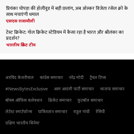
प्रियंका चोपड़ा की हॉलीवुड में बड़ी छलांग, अब ऑस्कर विजेता रसेल क्रो के
साथ मचाएंगी धमाल
एसएस राजामौली
टेस्ट क्रिकेट: गॉल क्रिकेट स्टेडियम में कैसा रहा है भारत और श्रीलंका का
प्रदर्शन?
भारतीय क्रिकेट टीम
अरविंद केजरीवाल
कांग्रेस समाचार
नरेंद्र मोदी
ट्रैवल टिप्स
#NewsBytesExclusive
आम आदमी पार्टी समाचार
भाजपा समाचार
बॉक्स ऑफिस कलेक्शन
क्रिकेट समाचार
फुटबॉल समाचार
लेटेस्ट स्मार्टफोन्स
पाकिस्तान समाचार
राहुल गांधी
रेसिपी
दक्षिण भारतीय सिनेमा