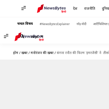
देश
राजनीति
दुनिय
चर्चित विषय
#NewsBytesExplainer
नरेंद्र मोदी
आर्टिफिशियल इ
Hindi
होम
/
खबरें
/
मनोरंजन की खबरें
/
कंगना रनौत की फिल्म 'इमरजेंसी' ने त