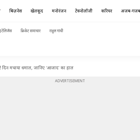
ा
बिज़नेस
खेलकूद
मनोरंजन
टेक्नोलॉजी
करियर
अजब-गज
ंटेलिजेंस
क्रिकेट समाचार
राहुल गांधी
ीसरे दिन मचाया धमाल, जानिए 'आजाद' का हाल
ADVERTISEMENT