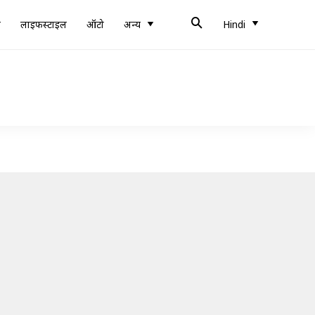
ब
लाइफस्टाइल
ऑटो
अन्य
Hindi