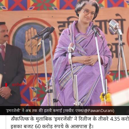
कंगना रनौत की फिल्म 'इमरजेंसी' ने
लेखन
Jan 20, 2025
10:07 am
नेहा शर्मा
क्या है खबर?
बीते शुक्रवार
कंगना रनौत
अपनी फिल्म 'इमरजेंसी' बड़े पर्दे 
'इमरजेंसी' को जहां वीकेंड का फायदा मिला, वहीं 'आजाद'
और अमन देवगन जैसे नए कलाकारों की चमक काम आई।
कारोबार
'इमरजेंसी' ने तीसरे दिन किया 4.35 करोड़ रुप
'
इमरजेंसी
' ने 2.5 करोड़ रुपये से अपना खाता खोला था। दूसर
'इमरजेंसी' ने अब तक की इतनी कमाई (तस्वीर: एक्स/@PawanDurani)
आ गए हैं।
सैकनिल्क
के मुताबिक 'इमरजेंसी' ने रिलीज के तीसरे 4.35 कर
इसका बजट 60 करोड़ रुपये के आसपास है।