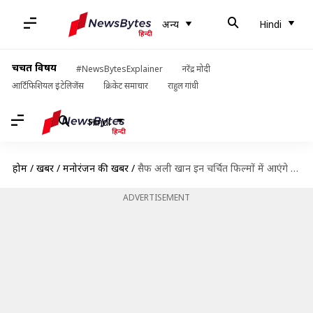
अन्य
Hindi
चर्चित विषय
#NewsBytesExplainer
नरेंद्र मोदी
आर्टिफिशियल इंटेलिजेंस
क्रिकेट समाचार
राहुल गांधी
Hindi
होम
/
खबरें
/
मनोरंजन की खबरें
/
सैफ अली खान इन चर्चित फिल्मों में आएंगे नजर, एक में दिखाएंगे खलनायकी
ADVERTISEMENT