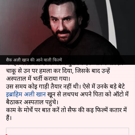
आएंगे नजर, एक में दिखाएंगे
खलनायकी
लेखन
Jan 16, 2025
06:58 pm
नेहा शर्मा
क्या है खबर?
आज यानी 16 जनवरी को पूरा दिन
सैफ अली खान
चर्चा
सैफ अली खान की आने वाली फिल्में
में रहे। बीती रात उनके घर में घुसकर एक चोर ने धारदार
चाकू से उन पर हमला कर दिया, जिसके बाद उन्हें
अस्पताल में भर्ती कराया गया।
उस समय कोई गाड़ी तैयार नहीं थी। ऐसे में उनके बड़े बेटे
इब्राहिम अली खान
खून से लथपथ अपने पिता को ऑटो में
बैठाकर अस्पताल पहुंचे।
काम के मोर्चे पर बात करें तो सैफ की कई फिल्में कतार में