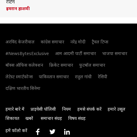
रेटिंग
इमरान हाशमी
अरविंद केजरीवाल
कांग्रेस समाचार
नरेंद्र मोदी
ट्रैवल टिप्स
#NewsBytesExclusive
आम आदमी पार्टी समाचार
भाजपा समाचार
बॉक्स ऑफिस कलेक्शन
क्रिकेट समाचार
फुटबॉल समाचार
लेटेस्ट स्मार्टफोन्स
पाकिस्तान समाचार
राहुल गांधी
रेसिपी
दक्षिण भारतीय सिनेमा
हमारे बारे में
प्राइवेसी पॉलिसी
नियम
हमसे संपर्क करें
हमारे उसूल
शिकायत
खबरें
समाचार संग्रह
विषय संग्रह
हमें फॉलो करें