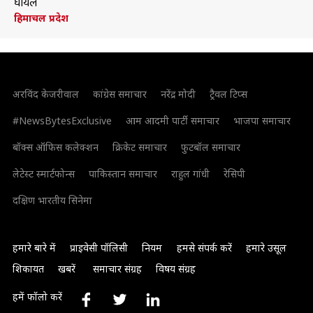
घायल
हिमाचल प्रदेश
अरविंद केजरीवाल
कांग्रेस समाचार
नरेंद्र मोदी
ट्रैवल टिप्स
#NewsBytesExclusive
आम आदमी पार्टी समाचार
भाजपा समाचार
बॉक्स ऑफिस कलेक्शन
क्रिकेट समाचार
फुटबॉल समाचार
लेटेस्ट स्मार्टफोन्स
पाकिस्तान समाचार
राहुल गांधी
रेसिपी
दक्षिण भारतीय सिनेमा
हमारे बारे में
प्राइवेसी पॉलिसी
नियम
हमसे संपर्क करें
हमारे उसूल
शिकायत
खबरें
समाचार संग्रह
विषय संग्रह
हमें फॉलो करें