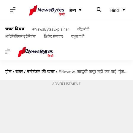
अन्य
Hindi
चर्चित विषय
#NewsBytesExplainer
नरेंद्र मोदी
आर्टिफिशियल इंटेलिजेंस
क्रिकेट समाचार
राहुल गांधी
Hindi
होम
/
खबरें
/
मनोरंजन की खबरें
/
#Review: जाह्नवी कपूर नहीं कर पाईं 'गुंजन सक्सेना: द कारगिल गर्ल' के साथ इंसाफ
ADVERTISEMENT