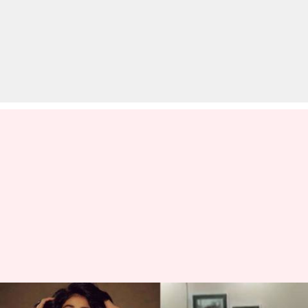
जाह्नवी कपूर ने फिर दिखाए बेली