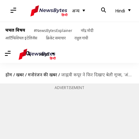
अन्य
Hindi
चर्चित विषय
#NewsBytesExplainer
नरेंद्र मोदी
आर्टिफिशियल इंटेलिजेंस
क्रिकेट समाचार
राहुल गांधी
Hindi
होम
/
खबरें
/
मनोरंजन की खबरें
/
जाह्नवी कपूर ने फिर दिखाए बेली मूव्स, 'अंख लड़ जावे' पर शानदार डांस का वीडियो वायरल
ADVERTISEMENT