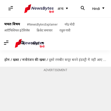
अन्य
Hindi
चर्चित विषय
#NewsBytesExplainer
नरेंद्र मोदी
आर्टिफिशियल इंटेलिजेंस
क्रिकेट समाचार
राहुल गांधी
Hindi
होम
/
खबरें
/
मनोरंजन की खबरें
/
दूसरे रणबीर कपूर बनने इंडस्ट्री में नहीं आए जयदीप अहलावत, नेपोटिज्म को अभिनेता ने बताया भ्रम
ADVERTISEMENT