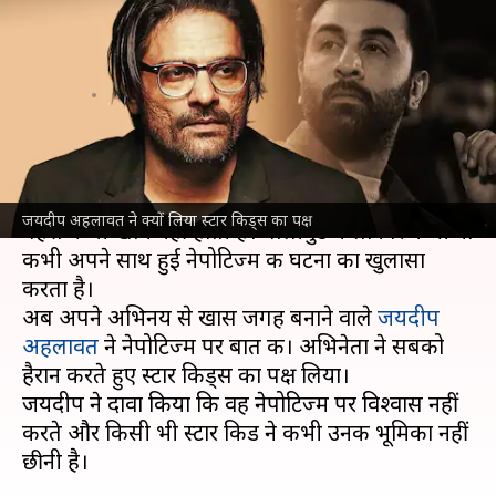
आए जयदीप अहलावत, नेपोटिज्म
को अभिनेता ने बताया भ्रम
लेखन
Jun 03, 2024
04:17 pm
पलक
क्या है खबर?
नेपोटिज्म बॉलीवुड की दुनिया का अभिन्न अंग है, जिस पर
जयदीप अहलावत ने क्यों लिया स्टार किड्स का पक्ष
बहस कभी खत्म नहीं होती है। बॉलीवुड कलाकार कभी ना
कभी अपने साथ हुई नेपोटिज्म की घटना का खुलासा
करता है।
अब अपने अभिनय से खास जगह बनाने वाले
जयदीप
अहलावत
ने नेपोटिज्म पर बात की। अभिनेता ने सबको
हैरान करते हुए स्टार किड्स का पक्ष लिया।
जयदीप ने दावा किया कि वह नेपोटिज्म पर विश्वास नहीं
करते और किसी भी स्टार किड ने कभी उनकी भूमिका नहीं