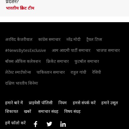
प्रदर्शन?
भारतीय क्रिकेट टीम
अरविंद केजरीवाल
कांग्रेस समाचार
नरेंद्र मोदी
ट्रैवल टिप्स
#NewsBytesExclusive
आम आदमी पार्टी समाचार
भाजपा समाचार
बॉक्स ऑफिस कलेक्शन
क्रिकेट समाचार
फुटबॉल समाचार
लेटेस्ट स्मार्टफोन्स
पाकिस्तान समाचार
राहुल गांधी
रेसिपी
दक्षिण भारतीय सिनेमा
हमारे बारे में
प्राइवेसी पॉलिसी
नियम
हमसे संपर्क करें
हमारे उसूल
शिकायत
खबरें
समाचार संग्रह
विषय संग्रह
हमें फॉलो करें