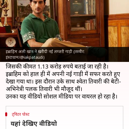
लग्जरी गाड़ी, जानिए इसकी कीमत
लेखन
Jun 11, 2024
11:15 am
दीक्षा शर्मा
क्या है खबर?
सैफ अली खान
और अमृता सिंह के बेटे
इब्राहिम अली खान
ने हाल ही में खुद को उपहार में नई गाड़ी दी है।
इब्राहिम अली खान ने खरीदी नई लग्जरी गाड़ी (तस्वीर:
इंस्टाग्राम/@iakpataudi)
दरअसल, उन्होंने काली रंग की BMW X5 खरीदी है,
जिसकी कीमत 1.13 करोड़ रुपये बताई जा रही है।
इब्राहिम को हाल ही में अपनी नई गाड़ी में सफर करते हुए
देखा गया था। इस दौरान उके साथ श्वेता तिवारी की बेटी-
अभिनेत्री पलक तिवारी भी मौजूद थीं।
ट्विटर पोस्ट
यहां देखिए वीडियो