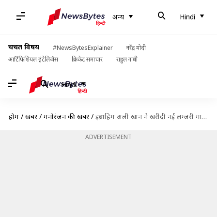
अन्य
Hindi
चर्चित विषय
#NewsBytesExplainer
नरेंद्र मोदी
आर्टिफिशियल इंटेलिजेंस
क्रिकेट समाचार
राहुल गांधी
Hindi
होम
/
खबरें
/
मनोरंजन की खबरें
/
इब्राहिम अली खान ने खरीदी नई लग्जरी गाड़ी, जानिए इसकी कीमत
ADVERTISEMENT