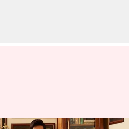
इब्राहिम अली खान ने खरीदी नई