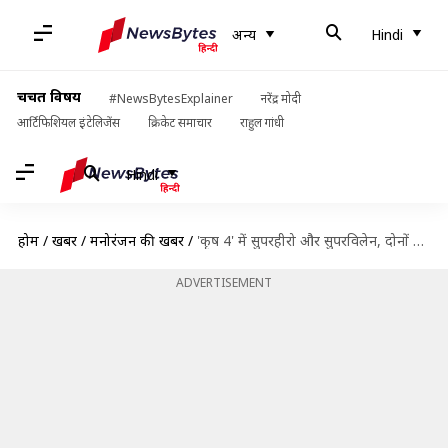
अन्य
Hindi
चर्चित विषय
#NewsBytesExplainer
नरेंद्र मोदी
आर्टिफिशियल इंटेलिजेंस
क्रिकेट समाचार
राहुल गांधी
Hindi
होम
/
खबरें
/
मनोरंजन की खबरें
/
'कृष 4' में सुपरहीरो और सुपरविलेन, दोनों का किरदार निभाएंगे ऋतिक रोशन- रिपोर्ट
ADVERTISEMENT