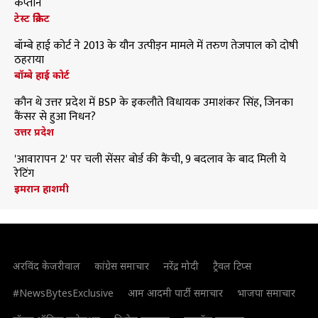
कप्तान
टेस्ट क्रिकेट
बॉम्बे हाई कोर्ट ने 2013 के यौन उत्पीड़न मामले में तरुण तेजपाल को दोषी
ठहराया
बॉम्बे हाई कोर्ट
कौन थे उत्तर प्रदेश में BSP के इकलौते विधायक उमाशंकर सिंह, जिनका
कैंसर से हुआ निधन?
उत्तर प्रदेश
'आवारापन 2' पर चली सेंसर बोर्ड की कैंची, 9 बदलाव के बाद मिली ये
रेटिंग
इमरान हाशमी
अरविंद केजरीवाल
कांग्रेस समाचार
नरेंद्र मोदी
ट्रैवल टिप्स
#NewsBytesExclusive
आम आदमी पार्टी समाचार
भाजपा समाचार