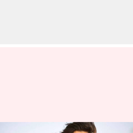
'कृष 4' में सुपरहीरो और सुपरविलेन,