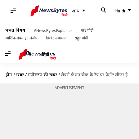
अन्य
Hindi
चर्चित विषय
#NewsBytesExplainer
नरेंद्र मोदी
आर्टिफिशियल इंटेलिजेंस
क्रिकेट समाचार
राहुल गांधी
Hindi
होम
/
खबरें
/
मनोरंजन की खबरें
/
लैक्मे फैशन वीक के रैंप पर प्रेग्नेंट लीजा हेडेन के साथ उतरे हार्दिक पांड्या, देखें तस्वीरें
ADVERTISEMENT