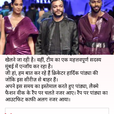
लीजा हेडेन के साथ उतरे हार्दिक
पांड्या, देखें तस्वीरें
लेखन
Aug 22, 2019
03:44 pm
स्वाति पाण्डेय
क्या है खबर?
जहां एक ओर भारतीय टीम गुरुवार से टेस्ट सीरीज़ वर्ल्ड
टेस्ट चैंपियनशिप का पहला मैच वेस्टइंडीज के खिलाफ
खेेलने जा रही है। वहीं, टीम का एक महत्तवपूर्ण सदस्य
मुंबई में एन्जॉय कर रहा है।
जी हां, हम बात कर रहे हैं क्रिकेटर हार्दिक पांड्या की
जोकि इस सीरीज़ से बाहर हैं।
अपने इस समय का इस्तेमाल करते हुए पांड्या, लैक्मे
फैशन वीक के रैंप पर चलते नजर आए। रैंप पर पांड्या का