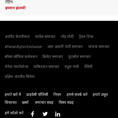
रेटिंग
इमरान हाशमी
अरविंद केजरीवाल
कांग्रेस समाचार
नरेंद्र मोदी
ट्रैवल टिप्स
#NewsBytesExclusive
आम आदमी पार्टी समाचार
भाजपा समाचार
बॉक्स ऑफिस कलेक्शन
क्रिकेट समाचार
फुटबॉल समाचार
लेटेस्ट स्मार्टफोन्स
पाकिस्तान समाचार
राहुल गांधी
रेसिपी
दक्षिण भारतीय सिनेमा
हमारे बारे में
प्राइवेसी पॉलिसी
नियम
हमसे संपर्क करें
हमारे उसूल
शिकायत
खबरें
समाचार संग्रह
विषय संग्रह
हमें फॉलो करें