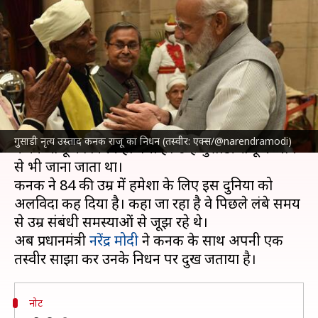
निधन, प्रधानमंत्री नरेंद्र मोदी ने जताया
शोक
लेखन
Oct 26, 2024
02:09 pm
दीक्षा शर्मा
क्या है खबर?
गुसाडी लोक नृत्य गुरु और
पद्मश्री
पुरस्कार से सम्मानित
गुसाडी नृत्य उस्ताद कनक राजू का निधन (तस्वीर: एक्स/@narendramodi)
कनक राजू का निधन हो गया है। उन्हें गुसाडी राजू के नाम
से भी जाना जाता था।
कनक ने 84 की उम्र में हमेशा के लिए इस दुनिया को
अलविदा कह दिया है। कहा जा रहा है वे पिछले लंबे समय
से उम्र संबंधी समस्याओं से जूझ रहे थे।
अब प्रधानमंत्री
नरेंद्र मोदी
ने कनक के साथ अपनी एक
नोट