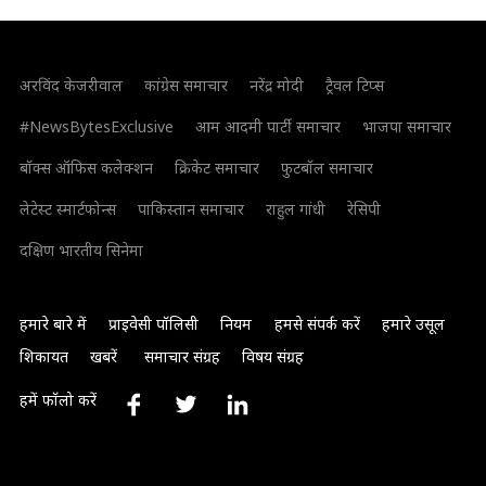
अरविंद केजरीवाल
कांग्रेस समाचार
नरेंद्र मोदी
ट्रैवल टिप्स
#NewsBytesExclusive
आम आदमी पार्टी समाचार
भाजपा समाचार
बॉक्स ऑफिस कलेक्शन
क्रिकेट समाचार
फुटबॉल समाचार
लेटेस्ट स्मार्टफोन्स
पाकिस्तान समाचार
राहुल गांधी
रेसिपी
दक्षिण भारतीय सिनेमा
हमारे बारे में
प्राइवेसी पॉलिसी
नियम
हमसे संपर्क करें
हमारे उसूल
शिकायत
खबरें
समाचार संग्रह
विषय संग्रह
हमें फॉलो करें