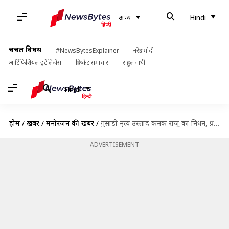
अन्य
Hindi
चर्चित विषय
#NewsBytesExplainer
नरेंद्र मोदी
आर्टिफिशियल इंटेलिजेंस
क्रिकेट समाचार
राहुल गांधी
Hindi
होम
/
खबरें
/
मनोरंजन की खबरें
/
गुसाडी नृत्य उस्ताद कनक राजू का निधन, प्रधानमंत्री नरेंद्र मोदी ने जताया शोक
ADVERTISEMENT