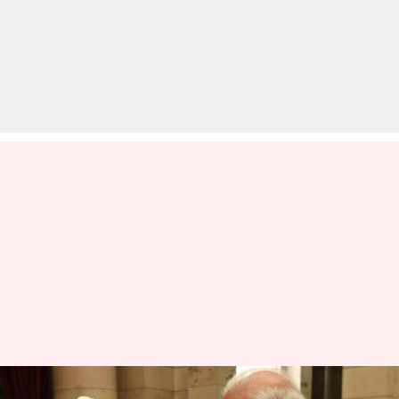
गुसाडी नृत्य उस्ताद कनक राजू का