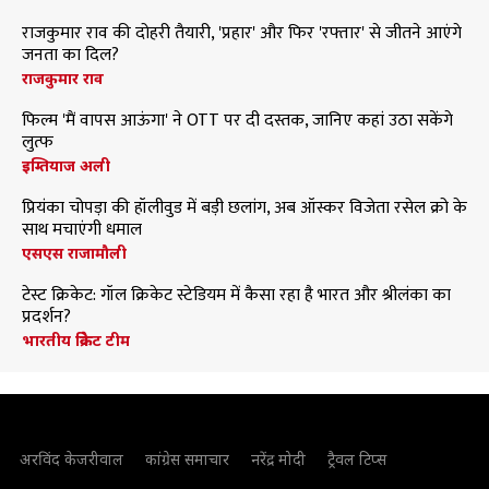
राजकुमार राव की दोहरी तैयारी, 'प्रहार' और फिर 'रफ्तार' से जीतने आएंगे
जनता का दिल?
राजकुमार राव
फिल्म 'मैं वापस आऊंगा' ने OTT पर दी दस्तक, जानिए कहां उठा सकेंगे
लुत्फ
इम्तियाज अली
प्रियंका चोपड़ा की हॉलीवुड में बड़ी छलांग, अब ऑस्कर विजेता रसेल क्रो के
साथ मचाएंगी धमाल
एसएस राजामौली
टेस्ट क्रिकेट: गॉल क्रिकेट स्टेडियम में कैसा रहा है भारत और श्रीलंका का
प्रदर्शन?
भारतीय क्रिकेट टीम
अरविंद केजरीवाल
कांग्रेस समाचार
नरेंद्र मोदी
ट्रैवल टिप्स