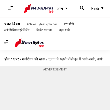
अन्य
Hindi
चर्चित विषय
#NewsBytesExplainer
नरेंद्र मोदी
आर्टिफिशियल इंटेलिजेंस
क्रिकेट समाचार
राहुल गांधी
Hindi
होम
/
खबरें
/
मनोरंजन की खबरें
/
चुनाव के पहले बॉलीवुड में 'नमो-नमो', बायोपिक के बाद अब प्रधानमंत्री पर बन रही वेब सीरीज़
ADVERTISEMENT