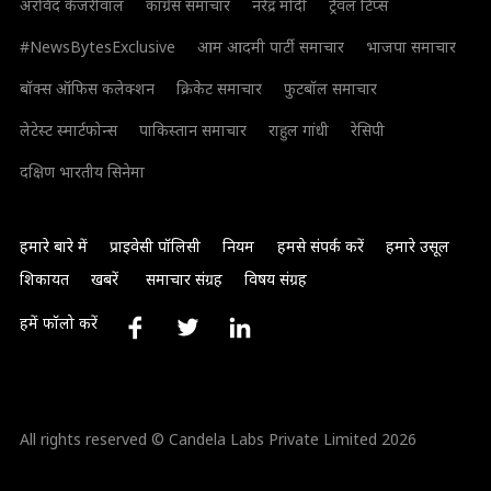
अरविंद केजरीवाल
कांग्रेस समाचार
नरेंद्र मोदी
ट्रैवल टिप्स
#NewsBytesExclusive
आम आदमी पार्टी समाचार
भाजपा समाचार
बॉक्स ऑफिस कलेक्शन
क्रिकेट समाचार
फुटबॉल समाचार
लेटेस्ट स्मार्टफोन्स
पाकिस्तान समाचार
राहुल गांधी
रेसिपी
दक्षिण भारतीय सिनेमा
हमारे बारे में
प्राइवेसी पॉलिसी
नियम
हमसे संपर्क करें
हमारे उसूल
शिकायत
खबरें
समाचार संग्रह
विषय संग्रह
हमें फॉलो करें
All rights reserved © Candela Labs Private Limited 2026