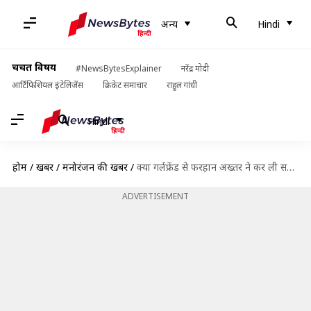
अन्य
Hindi
चर्चित विषय
#NewsBytesExplainer
नरेंद्र मोदी
आर्टिफिशियल इंटेलिजेंस
क्रिकेट समाचार
राहुल गांधी
Hindi
होम
/
खबरें
/
मनोरंजन की खबरें
/
क्या गर्लफ्रेंड से फरहान अख्तर ने कर ली सगाई! ये इंस्टाग्राम पोस्ट कर रही इशारा
ADVERTISEMENT