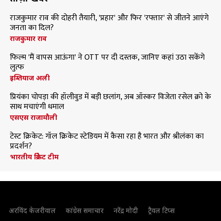
राजकुमार राव की दोहरी तैयारी, 'प्रहार' और फिर 'रफ्तार' से जीतने आएंगे
जनता का दिल?
राजकुमार राव
फिल्म 'मैं वापस आऊंगा' ने OTT पर दी दस्तक, जानिए कहां उठा सकेंगे
लुत्फ
इम्तियाज अली
प्रियंका चोपड़ा की हॉलीवुड में बड़ी छलांग, अब ऑस्कर विजेता रसेल क्रो के
साथ मचाएंगी धमाल
एसएस राजामौली
टेस्ट क्रिकेट: गॉल क्रिकेट स्टेडियम में कैसा रहा है भारत और श्रीलंका का
प्रदर्शन?
भारतीय क्रिकेट टीम
अरविंद केजरीवाल
कांग्रेस समाचार
नरेंद्र मोदी
ट्रैवल टिप्स