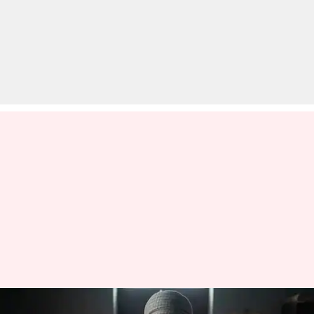
दिलजीत दोसांझ की 'सतलुज' पर