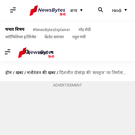
अन्य
Hindi
चर्चित विषय
#NewsBytesExplainer
नरेंद्र मोदी
आर्टिफिशियल इंटेलिजेंस
क्रिकेट समाचार
राहुल गांधी
Hindi
होम
/
खबरें
/
मनोरंजन की खबरें
/
दिलजीत दोसांझ की 'सतलुज' पर निर्माताओं का फैसला, गुरुद्वारों में दिखाई जाएगी फिल्म
ADVERTISEMENT