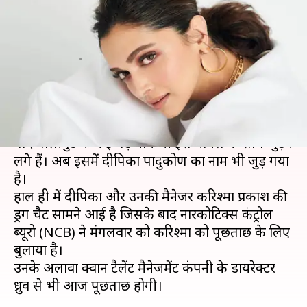
का नाम, NCB करेगी अभिनेत्री की
मैनेजर से पूछताछ
लेखन
Sep 22, 2020
11:49 am
भावना साहनी
क्या है खबर?
अभिनेता सुशांत सिंह राजपूत मामले में ड्रग एंगल जुड़ने के
बाद बॉलीवुड के कई बड़े नाम भी इस मामले के साथ जुड़ने
लगे हैं। अब इसमें दीपिका पादुकोण का नाम भी जुड़ गया
है।
हाल ही में दीपिका और उनकी मैनेजर करिश्मा प्रकाश की
ड्रग चैट सामने आई है जिसके बाद नारकोटिक्स कंट्रोल
ब्यूरो (NCB) ने मंगलवार को करिश्मा को पूछताछ के लिए
बुलाया है।
उनके अलावा क्वान टैलेंट मैनेजमेंट कंपनी के डायरेक्टर