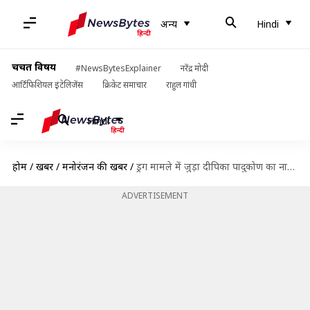
अन्य
Hindi
चर्चित विषय
#NewsBytesExplainer
नरेंद्र मोदी
आर्टिफिशियल इंटेलिजेंस
क्रिकेट समाचार
राहुल गांधी
Hindi
होम
/
खबरें
/
मनोरंजन की खबरें
/
ड्रग मामले में जुड़ा दीपिका पादुकोण का नाम, NCB करेगी अभिनेत्री की मैनेजर से पूछताछ
ADVERTISEMENT