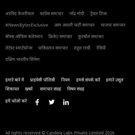
अरविंद केजरीवाल
कांग्रेस समाचार
नरेंद्र मोदी
ट्रैवल टिप्स
#NewsBytesExclusive
आम आदमी पार्टी समाचार
भाजपा समाचार
बॉक्स ऑफिस कलेक्शन
क्रिकेट समाचार
फुटबॉल समाचार
लेटेस्ट स्मार्टफोन्स
पाकिस्तान समाचार
राहुल गांधी
रेसिपी
दक्षिण भारतीय सिनेमा
हमारे बारे में
प्राइवेसी पॉलिसी
नियम
हमसे संपर्क करें
हमारे उसूल
शिकायत
खबरें
समाचार संग्रह
विषय संग्रह
हमें फॉलो करें
All rights reserved © Candela Labs Private Limited 2026