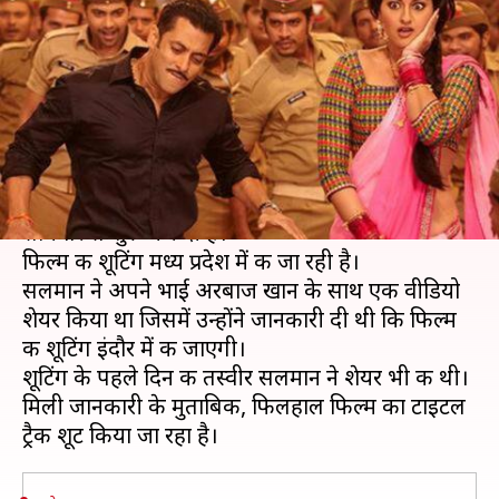
गुंडे से कैसे चुलबुल पांडेय बने
इंस्पेक्टर
लेखन
Apr 03, 2019
12:22 pm
स्वाति पाण्डेय
क्या है खबर?
'भारत' के बाद सलमान खान ने 'दबंग 3' की शूटिंग
सोमवार से शुरू कर दी है।
फिल्म की शूटिंग मध्य प्रदेश में की जा रही है।
सलमान ने अपने भाई अरबाज खान के साथ एक वीडियो
शेयर किया था जिसमें उन्होंने जानकारी दी थी कि फिल्म
की शूटिंग इंदौर में की जाएगी।
शूटिंग के पहले दिन की तस्वीर सलमान ने शेयर भी की थी।
मिली जानकारी के मुताबिक, फिलहाल फिल्म का टाइटल