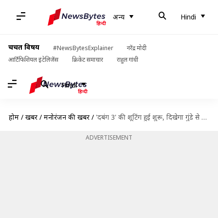
अन्य
Hindi
चर्चित विषय
#NewsBytesExplainer
नरेंद्र मोदी
आर्टिफिशियल इंटेलिजेंस
क्रिकेट समाचार
राहुल गांधी
Hindi
होम
/
खबरें
/
मनोरंजन की खबरें
/
'दबंग 3' की शूटिंग हुई शुरू, दिखेगा गुंडे से कैसे चुलबुल पांडेय बने इंस्पेक्टर
ADVERTISEMENT