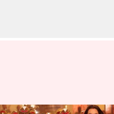
'दबंग 3' की शूटिंग हुई शुरू, दिखेगा