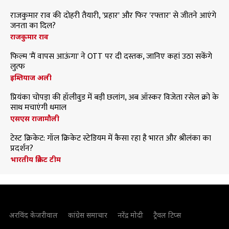
राजकुमार राव की दोहरी तैयारी, 'प्रहार' और फिर 'रफ्तार' से जीतने आएंगे
जनता का दिल?
राजकुमार राव
फिल्म 'मैं वापस आऊंगा' ने OTT पर दी दस्तक, जानिए कहां उठा सकेंगे
लुत्फ
इम्तियाज अली
प्रियंका चोपड़ा की हॉलीवुड में बड़ी छलांग, अब ऑस्कर विजेता रसेल क्रो के
साथ मचाएंगी धमाल
एसएस राजामौली
टेस्ट क्रिकेट: गॉल क्रिकेट स्टेडियम में कैसा रहा है भारत और श्रीलंका का
प्रदर्शन?
भारतीय क्रिकेट टीम
अरविंद केजरीवाल
कांग्रेस समाचार
नरेंद्र मोदी
ट्रैवल टिप्स