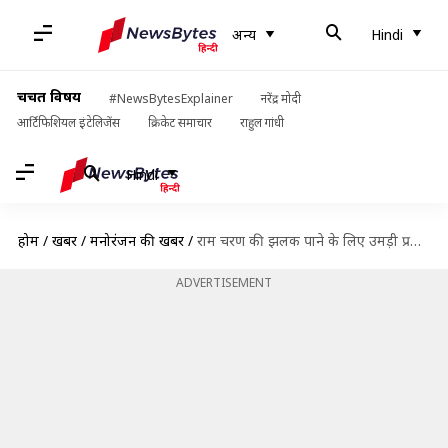
अन्य
Hindi
चर्चित विषय
#NewsBytesExplainer
नरेंद्र मोदी
आर्टिफिशियल इंटेलिजेंस
क्रिकेट समाचार
राहुल गांधी
Hindi
होम
/
खबरें
/
मनोरंजन की खबरें
/
राम चरण की झलक पाने के लिए उमड़ी प्रशंसकों की भीड़, पुलिस ने किया लाठीचार्ज
ADVERTISEMENT