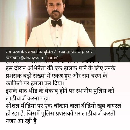
उमड़ी प्रशंसकों की भीड़, पुलिस ने
किया लाठीचार्ज
लेखन
Nov 19, 2024
03:00 pm
दीक्षा शर्मा
क्या है खबर?
राम चरण के प्रशंसकों पर पुलिस ने किया लाठीचार्ज (तस्वीर:
दक्षिण भारतीय सिनेमा
के जाने-माने अभिनेता
राम चरण
ने
इंस्टाग्राम/@alwaysramcharan)
हाल ही में आंध्र प्रदेश के कडप्पा का दौरा किया।
इस दौरान अभिनेता की एक झलक पाने के लिए उनके
प्रशंसक बड़ी संख्या में एकत्र हुए और राम चरण के
काफिले पर हमला कर दिया।
इसके बाद भीड़ के बेकाबू होने पर स्थानीय पुलिस को
लाठीचार्ज करना पड़ा।
सोशल मीडिया पर एक चौंकाने वाला वीडियो खूब वायरल
हो रहा है, जिसमें पुलिस प्रशंसकों पर लाठीचार्ज करती