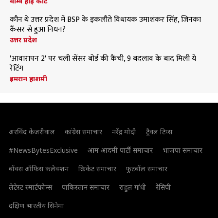
बॉम्बे हाई कोर्ट
कौन थे उत्तर प्रदेश में BSP के इकलौते विधायक उमाशंकर सिंह, जिनका
कैंसर से हुआ निधन?
उत्तर प्रदेश
'आवारापन 2' पर चली सेंसर बोर्ड की कैंची, 9 बदलाव के बाद मिली ये
रेटिंग
इमरान हाशमी
अरविंद केजरीवाल
कांग्रेस समाचार
नरेंद्र मोदी
ट्रैवल टिप्स
#NewsBytesExclusive
आम आदमी पार्टी समाचार
भाजपा समाचार
बॉक्स ऑफिस कलेक्शन
क्रिकेट समाचार
फुटबॉल समाचार
लेटेस्ट स्मार्टफोन्स
पाकिस्तान समाचार
राहुल गांधी
रेसिपी
दक्षिण भारतीय सिनेमा