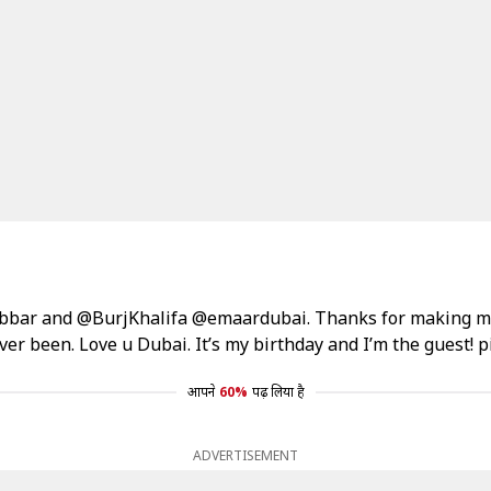
bbar
and
@BurjKhalifa
@emaardubai
. Thanks for making me
ver been. Love u Dubai. It’s my birthday and I’m the guest!
p
आपने
60%
पढ़ लिया है
ADVERTISEMENT