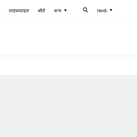
ब
लाइफस्टाइल
ऑटो
अन्य
Hindi