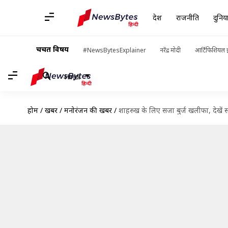
देश
राजनीति
दुनिय
चर्चित विषय
#NewsBytesExplainer
नरेंद्र मोदी
आर्टिफिशियल इ
Hindi
होम
/
खबरें
/
मनोरंजन की खबरें
/
शाहरुख के लिए सजा बुर्ज खलीफा, देखें 