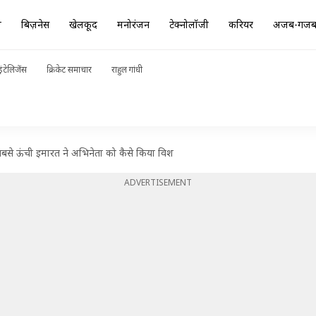
ा
बिज़नेस
खेलकूद
मनोरंजन
टेक्नोलॉजी
करियर
अजब-गज
ंटेलिजेंस
क्रिकेट समाचार
राहुल गांधी
सबसे ऊंची इमारत ने अभिनेता को कैसे किया विश
ADVERTISEMENT