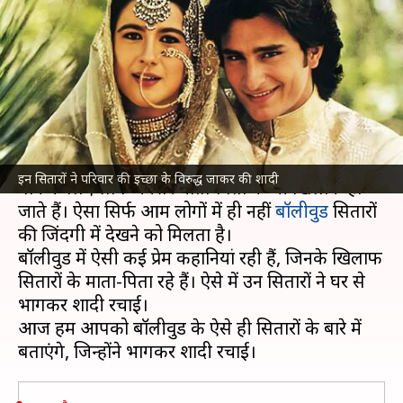
इन सितारों ने भी घर से भागकर रचाई
शादी
लेखन
Jun 04, 2024
07:16 am
पलक
क्या है खबर?
कहावत है प्यार का दूसरा नाम बगावत है। अपने प्यार को
इन सितारों ने परिवार की इच्छा के विरुद्ध जाकर की शादी
पाने के लिए लोग अक्सर माता-पिता के भी खिलाफ हो
जाते हैं। ऐसा सिर्फ आम लोगों में ही नहीं
बॉलीवुड
सितारों
की जिंदगी में देखने को मिलता है।
बॉलीवुड में ऐसी कई प्रेम कहानियां रही हैं, जिनके खिलाफ
सितारों के माता-पिता रहे हैं। ऐसे में उन सितारों ने घर से
भागकर शादी रचाई।
आज हम आपको बॉलीवुड के ऐसे ही सितारों के बारे में