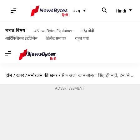
अन्य
Hindi
चर्चित विषय
#NewsBytesExplainer
नरेंद्र मोदी
आर्टिफिशियल इंटेलिजेंस
क्रिकेट समाचार
राहुल गांधी
Hindi
होम
/
खबरें
/
मनोरंजन की खबरें
/
सैफ अली खान-अमृता सिंह ही नहीं, इन सितारों ने भी घर से भागकर रचाई शादी
ADVERTISEMENT