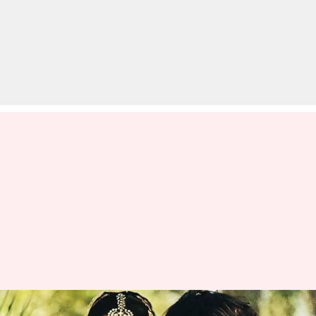
सैफ अली खान-अमृता सिंह ही नहीं,